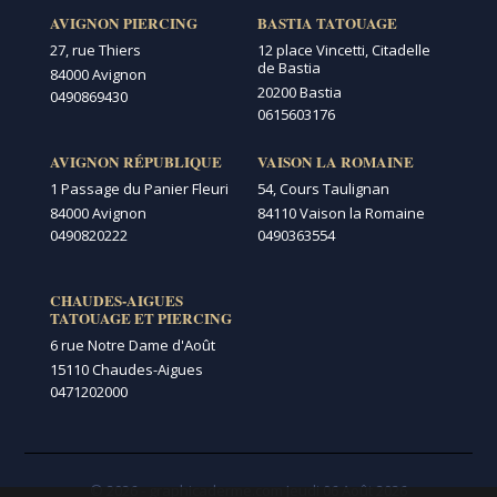
AVIGNON PIERCING
BASTIA TATOUAGE
27, rue Thiers
12 place Vincetti, Citadelle
de Bastia
84000 Avignon
20200 Bastia
0490869430
0615603176
AVIGNON RÉPUBLIQUE
VAISON LA ROMAINE
1 Passage du Panier Fleuri
54, Cours Taulignan
84000 Avignon
84110 Vaison la Romaine
0490820222
0490363554
CHAUDES-AIGUES
TATOUAGE ET PIERCING
6 rue Notre Dame d'Août
15110 Chaudes-Aigues
0471202000
© 2026 - graphicaderme.com
Jeudi 06 Août 2026