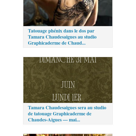
Tatouage phénix dans le dos par
Tamara Chaudesaigues au studio
Graphicaderme de Chaud...
Tamara Chaudesaigues sera au studio
de tatouage Graphicaderme de
Chaudes-Aigues — mai...