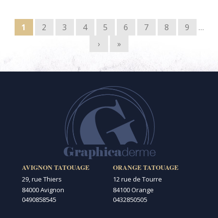
Pages
1
2
3
4
5
6
7
8
9
…
›
»
AVIGNON TATOUAGE
ORANGE TATOUAGE
29, rue Thiers
12 rue de Tourre
84000 Avignon
84100 Orange
0490858545
0432850505