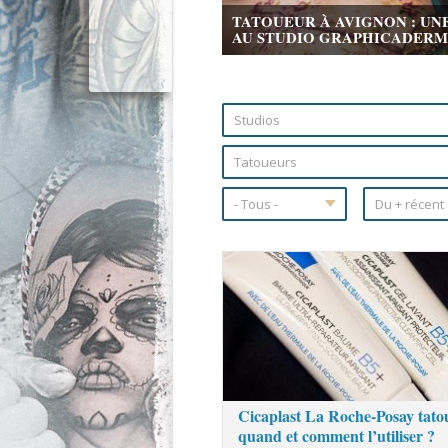
TATOUEUR À AVIGNON : UN
AU STUDIO GRAPHICADERME 
Pages
Cicaplast La Roche-Posay tato
quand et comment l’utiliser ?