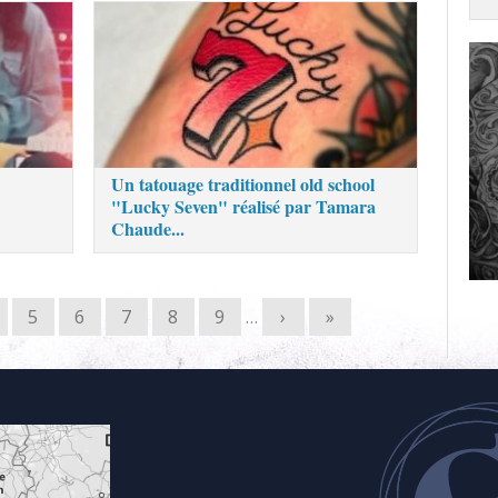
Un tatouage traditionnel old school
"Lucky Seven" réalisé par Tamara
Chaude...
5
6
7
8
9
…
›
»