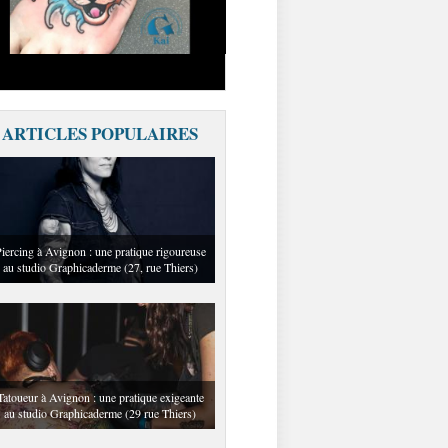
ARTICLES POPULAIRES
iercing à Avignon : une pratique rigoureuse
au studio Graphicaderme (27, rue Thiers)
Tatoueur à Avignon : une pratique exigeante
au studio Graphicaderme (29 rue Thiers)