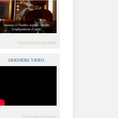
Tatouage à Chaudes-Aigues – Studio
Graphicaderme (Cantal)
Voir toutes les actualités
DERNIÈRE VIDÉO
Voir toutes les vidéos