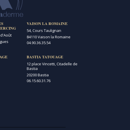
ES
VAISON LA ROMAINE
IERCING
54, Cours Taulignan
 d'Août
84110 Vaison la Romaine
igues
04.90.36.35.54
AGE
BASTIA TATOUAGE
12 place Vincetti, Citadelle de
Bastia
20200 Bastia
06.15.60.31.76