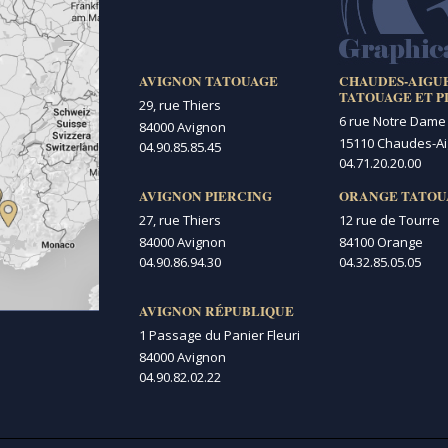
AVIGNON TATOUAGE
CHAUDES-AIGU
TATOUAGE ET P
29, rue Thiers
6 rue Notre Dame
84000 Avignon
15110 Chaudes-A
04.90.85.85.45
04.71.20.20.00
AVIGNON PIERCING
ORANGE TATOU
27, rue Thiers
12 rue de Tourre
84000 Avignon
84100 Orange
04.90.86.94.30
04.32.85.05.05
AVIGNON RÉPUBLIQUE
1 Passage du Panier Fleuri
84000 Avignon
04.90.82.02.22