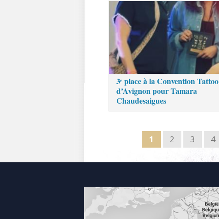
3ᵉ place à la Convention Tattoo
d’Avignon pour Tamara
Chaudesaigues
1
2
3
4