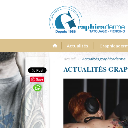
Menu
Actualités
Graphicader
Accueil
›
Actualités graphicaderme
ACTUALITÉS GRA
Save