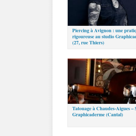
Piercing à Avignon : une prati
rigoureuse au studio Graphic
(27, rue Thiers)
Tatouage à Chaudes-Aigues – 
Graphicaderme (Cantal)