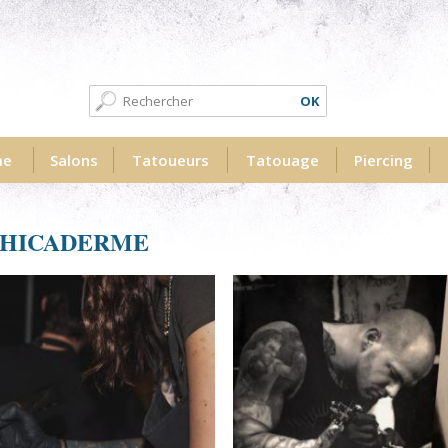
Formulaire de recherche
Recherche
me
Salons
Tatoueurs
Tatouage
Piercing
PHICADERME