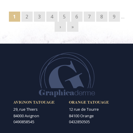
Pages
1
2
3
4
5
6
7
8
9
…
›
»
AVIGNON TATOUAGE
ORANGE TATOUAGE
29, rue Thiers
12 rue de Tourre
84000 Avignon
84100 Orange
0490858545
0432850505