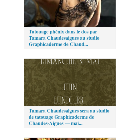
Tatouage phénix dans le dos par
Tamara Chaudesaigues au studio
Graphicaderme de Chaud...
Tamara Chaudesaigues sera au studio
de tatouage Graphicaderme de
Chaudes-Aigues — mai...