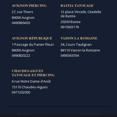
AVIGNON PIERCING
BASTIA TATOUAGE
27, rue Thiers
12 place Vincetti, Citadelle
de Bastia
84000 Avignon
20200 Bastia
0490869430
0615603176
AVIGNON RÉPUBLIQUE
VAISON LA ROMAINE
1 Passage du Panier Fleuri
54, Cours Taulignan
84000 Avignon
84110 Vaison la Romaine
0490820222
0490363554
CHAUDES-AIGUES
TATOUAGE ET PIERCING
6 rue Notre Dame d'Août
15110 Chaudes-Aigues
0471202000
© 2026 - graphicaderme.com
Vendredi 07 Août 2026