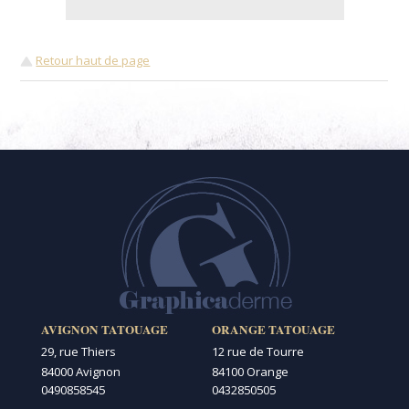
Retour haut de page
AVIGNON TATOUAGE
ORANGE TATOUAGE
29, rue Thiers
12 rue de Tourre
84000 Avignon
84100 Orange
0490858545
0432850505