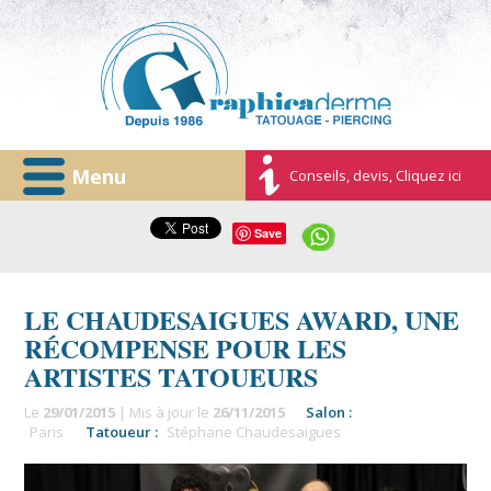
Menu
Conseils, devis, Cliquez ici
Save
LE CHAUDESAIGUES AWARD, UNE
RÉCOMPENSE POUR LES
ARTISTES TATOUEURS
Le
29/01/2015
| Mis à jour le
26/11/2015
Salon :
Paris
Tatoueur :
Stéphane Chaudesaigues