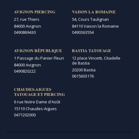
AVIGNON PIERCING
VAISON LA ROMAINE
27, rue Thiers
54, Cours Taulignan
84000 Avignon
84110 Vaison la Romaine
0490869430
0490363554
AVIGNON RÉPUBLIQUE
BASTIA TATOUAGE
1 Passage du Panier Fleuri
12 place Vincetti, Citadelle
de Bastia
84000 Avignon
20200 Bastia
0490820222
0615603176
CHAUDES-AIGUES
TATOUAGE ET PIERCING
6 rue Notre Dame d'Août
15110 Chaudes-Aigues
0471202000