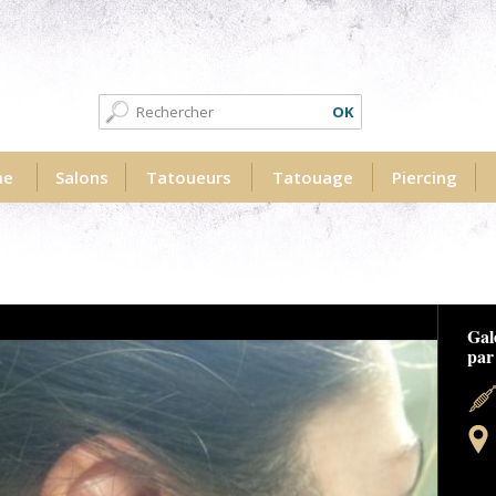
Formulaire de recherche
Recherche
me
Salons
Tatoueurs
Tatouage
Piercing
erme.jpg
Idé
Surf
Gra