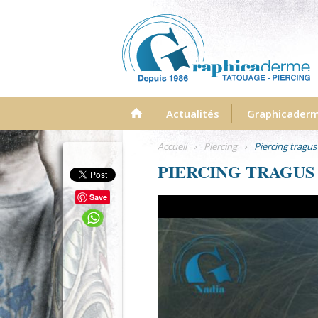
Menu
Actualités
Graphicader
Accueil
›
Piercing
›
Piercing tragus
PIERCING TRAGUS
Save
image-piercing-tragus-graphicad