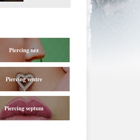
Piercing nez
Piercing ventre
Piercing septum