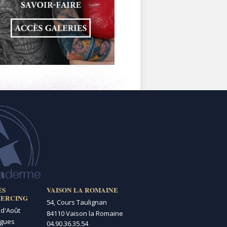
ES
VAISON LA ROMAINE
IERCING
54, Cours Taulignan
 d'Août
84110 Vaison la Romaine
igues
04.90.36.35.54