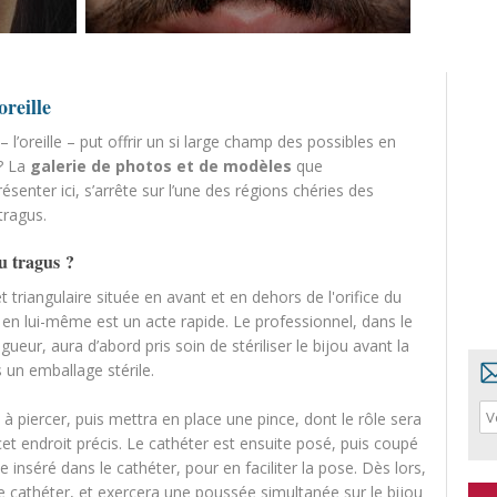
oreille
– l’oreille – put offrir un si large champ des possibles en
? La
galerie de photos et de modèles
que
senter ici, s’arrête sur l’une des régions chéries des
tragus.
u tragus ?
et triangulaire située en avant et en dehors de l'orifice du
 en lui-même est un acte rapide. Le professionnel, dans le
eur, aura d’abord pris soin de stériliser le bijou avant la
ns un emballage stérile.
 à piercer, puis mettra en place une pince, dont le rôle sera
cet endroit précis. Le cathéter est ensuite posé, puis coupé
 inséré dans le cathéter, pour en faciliter la pose. Dès lors,
le cathéter, et exercera une poussée simultanée sur le bijou