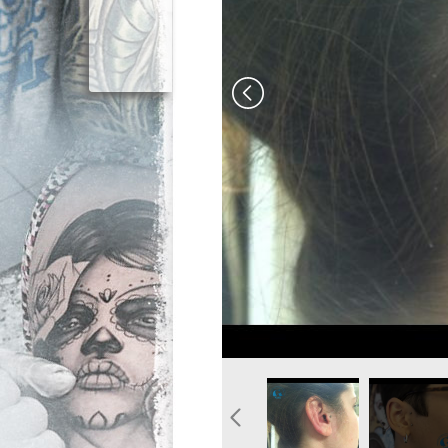
image-piercing-tragus-gra
image-pier