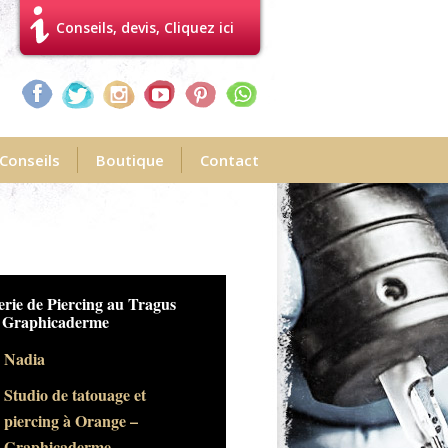
Conseils, devis, Cliquez ici
Conseils
Boutique
Contact
e de Piercing au Tragus -
ace Oreille -
phicaderme
Nadia
Studio de tatouage et
piercing à Orange –