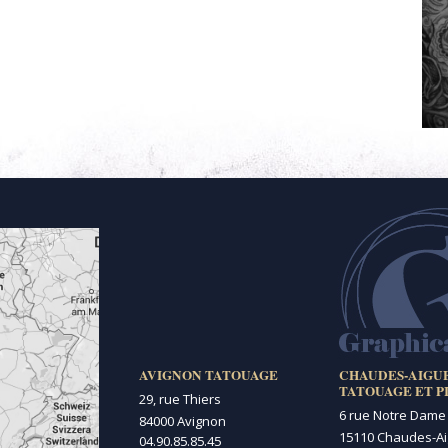
AVIGNON TATOUAGE
CHAUDES-AIGU
TATOUAGE ET P
29, rue Thiers
6 rue Notre Dame
84000 Avignon
15110 Chaudes-A
04.90.85.85.45