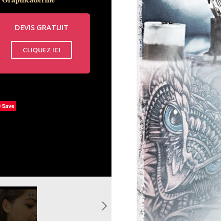
Graphicaderme
DEVIS GRATUIT
CLIQUEZ ICI
Save
pg
agus-
ee-piercing-
rface-
agus.jpg