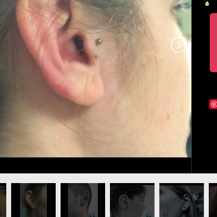
phicaderme-vaucluse.jpg
cing-tragus-graphicaderme.jpg
image-piercing-tragus-pierceur-paca.jpg
photo-piercing-tragus-oreille - graphicaderme.j
photo-piercing-tragus-oreille-
photo-piercing-tr
id
graphicaderme.jpg
oreille.jpg
su
tr