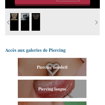
image-piercing-
photo-piercing-
photo-piercing-
langue-bouche.jpg
langue-
langue-
graphicaderme.jpg
graphicaderme-
vaucluse.jpg
Accès aux galeries de Piercing
Piercing nombril
Piercing langue