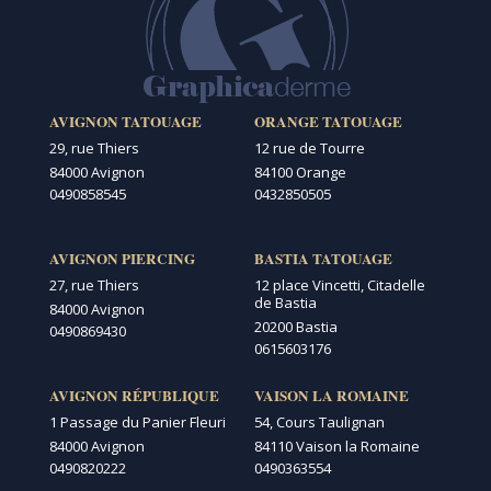
AVIGNON TATOUAGE
ORANGE TATOUAGE
29, rue Thiers
12 rue de Tourre
84000 Avignon
84100 Orange
0490858545
0432850505
AVIGNON PIERCING
BASTIA TATOUAGE
27, rue Thiers
12 place Vincetti, Citadelle
de Bastia
84000 Avignon
20200 Bastia
0490869430
0615603176
AVIGNON RÉPUBLIQUE
VAISON LA ROMAINE
1 Passage du Panier Fleuri
54, Cours Taulignan
84000 Avignon
84110 Vaison la Romaine
0490820222
0490363554