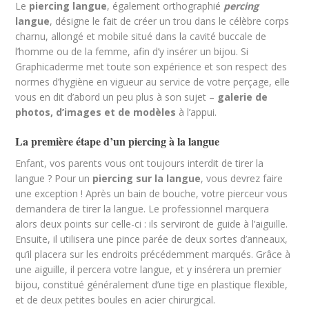
Le
piercing langue
, également orthographié
percing
langue
, désigne le fait de créer un trou dans le célèbre corps
charnu, allongé et mobile situé dans la cavité buccale de
l’homme ou de la femme, afin d’y insérer un bijou. Si
Graphicaderme met toute son expérience et son respect des
normes d’hygiène en vigueur au service de votre perçage, elle
vous en dit d’abord un peu plus à son sujet –
galerie de
photos, d’images et de modèles
à l’appui.
La première étape d’un piercing à la langue
Enfant, vos parents vous ont toujours interdit de tirer la
langue ? Pour un
piercing sur la langue
, vous devrez faire
une exception ! Après un bain de bouche, votre pierceur vous
demandera de tirer la langue. Le professionnel marquera
alors deux points sur celle-ci : ils serviront de guide à l’aiguille.
Ensuite, il utilisera une pince parée de deux sortes d’anneaux,
qu’il placera sur les endroits précédemment marqués. Grâce à
une aiguille, il percera votre langue, et y insérera un premier
bijou, constitué généralement d’une tige en plastique flexible,
et de deux petites boules en acier chirurgical.