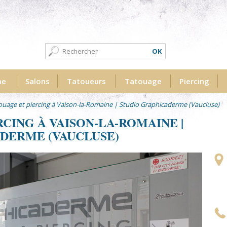
Formulaire de recherche
Recherche
me
Salons
Tatoueurs
Tatouage
Piercing
ouage et piercing à Vaison-la-Romaine | Studio Graphicaderme (Vaucluse)
CING À VAISON-LA-ROMAINE |
DERME (VAUCLUSE)