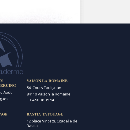
ES
VAISON LA ROMAINE
IERCING
54, Cours Taulignan
 d'Août
84110 Vaison la Romaine
igues
....
04.90.36.35.54
AGE
BASTIA TATOUAGE
12 place Vincetti, Citadelle de
Bastia