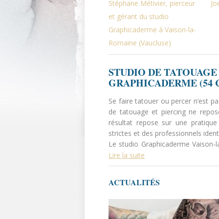
Stéphane Métivier, pierceur
Jo
et gérant du studio
Graphicaderme à Vaison-la-
Romaine (Vaucluse)
STUDIO DE TATOUAGE 
GRAPHICADERME (54 
Se faire tatouer ou percer n’est p
de tatouage et piercing ne repo
résultat repose sur une pratique 
strictes et des professionnels identi
Le studio Graphicaderme Vaison-la
au 54 cours Taulignan, avec une
Lire la suite
proprement et accompagner.
ACTUALITÉS
GRAPHICADERME : UN R
STRUCTURÉS
Graphicaderme s’appuie sur un ré