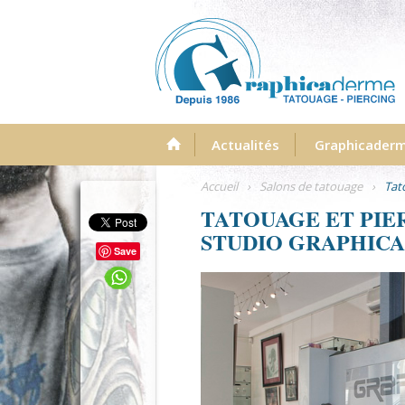
Menu
Actualités
Graphicader
Accueil
›
Salons de tatouage
›
Tat
TATOUAGE ET PIER
STUDIO GRAPHICA
Save