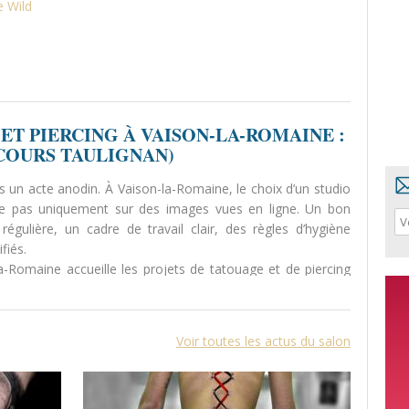
e Wild
ET PIERCING À VAISON-LA-ROMAINE :
COURS TAULIGNAN)
as un acte anodin. À Vaison-la-Romaine, le choix d’un studio
se pas uniquement sur des images vues en ligne. Un bon
régulière, un cadre de travail clair, des règles d’hygiène
fiés.
-Romaine accueille les projets de tatouage et de piercing
 méthode simple : écouter, cadrer le projet, travailler
Voir toutes les actus du salon
ÉSEAU DE STUDIOS DE TATOUAGE
seau de studios implantés dans plusieurs villes, avec une