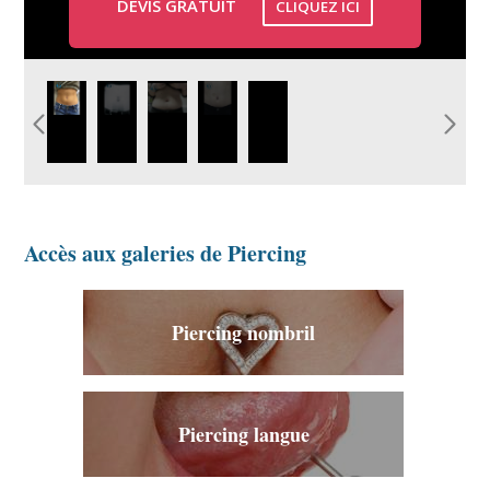
DEVIS GRATUIT
CLIQUEZ ICI
photo-piercing-nombril-
bijou-piercing-nombril-
galerie-piercing-
image-
Modele-
graphicaderme.jpg
photo-vaucluse.jpg
nombril-bijou.jpg
piercing-
piercing-
nombril-
nombril-
avignon.jpg
graphicaderme-
orange.jpg
Accès aux galeries de Piercing
Piercing nombril
Piercing langue