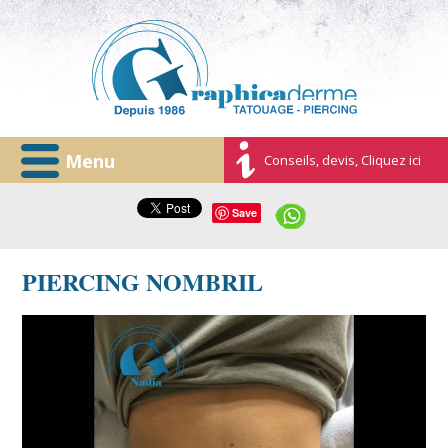
Menu
Conseils, devis, Cliquez ici
Save
PIERCING NOMBRIL
photo-piercing-nombril-graphicaderme.jpg