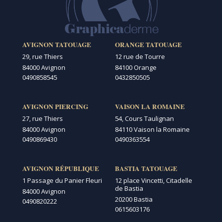
AVIGNON TATOUAGE
ORANGE TATOUAGE
29, rue Thiers
12 rue de Tourre
84000 Avignon
84100 Orange
0490858545
0432850505
AVIGNON PIERCING
VAISON LA ROMAINE
27, rue Thiers
54, Cours Taulignan
84000 Avignon
84110 Vaison la Romaine
0490869430
0490363554
AVIGNON RÉPUBLIQUE
BASTIA TATOUAGE
1 Passage du Panier Fleuri
12 place Vincetti, Citadelle
de Bastia
84000 Avignon
20200 Bastia
0490820222
0615603176