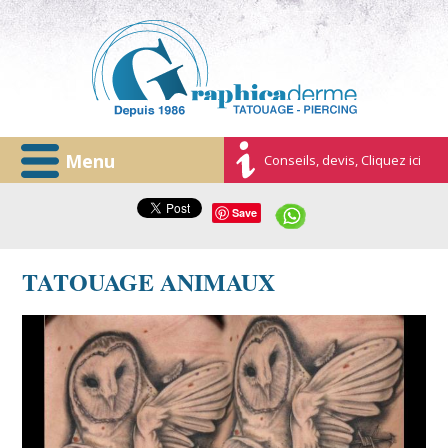
Menu
Conseils, devis, Cliquez ici
Save
TATOUAGE ANIMAUX
photo-tatouage-oiseaux-hiboux-cage.jpg