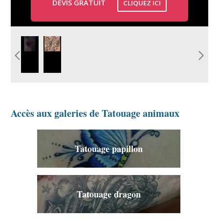
DEVIS GRATUIT
CLIQUEZ ICI
idee-
photo-
tatouage-
tatouage-
animaux-
oiseaux-
araignee.jpg
hiboux-
cage.jpg
Accès aux galeries de Tatouage animaux
Tatouage papillon
Tatouage dragon