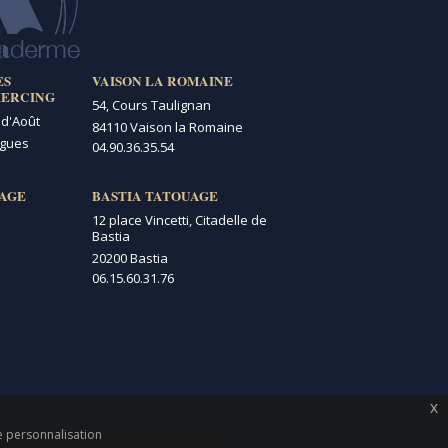
ES
VAISON LA ROMAINE
IERCING
54, Cours Taulignan
 d'Août
84110 Vaison la Romaine
igues
04.90.36.35.54
AGE
BASTIA TATOUAGE
12 place Vincetti, Citadelle de
Bastia
20200 Bastia
06.15.60.31.76
x
de personnalisation