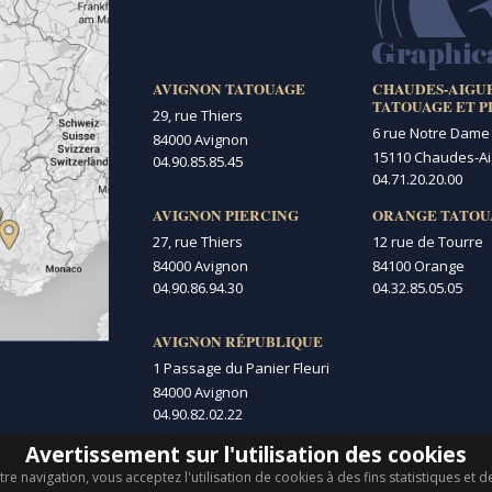
AVIGNON TATOUAGE
CHAUDES-AIGU
TATOUAGE ET P
29, rue Thiers
6 rue Notre Dame
84000 Avignon
15110 Chaudes-A
04.90.85.85.45
04.71.20.20.00
AVIGNON PIERCING
ORANGE TATOU
27, rue Thiers
12 rue de Tourre
84000 Avignon
84100 Orange
04.90.86.94.30
04.32.85.05.05
AVIGNON RÉPUBLIQUE
1 Passage du Panier Fleuri
84000 Avignon
04.90.82.02.22
Avertissement sur l'utilisation des cookies
re navigation, vous acceptez l'utilisation de cookies à des fins statistiques et 