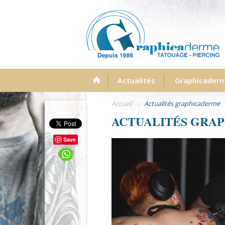
Menu
Actualités
Graphicader
Accueil
›
Actualités graphicaderme
ACTUALITÉS GRA
Save