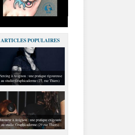
ARTICLES POPULAIRES
iercing à Avignon : une pratique rigoureuse
au studio Graphicaderme (27, rue Thiers)
Tatoueur à Avignon : une pratique exigeante
au studio Graphicaderme (29 rue Thiers)