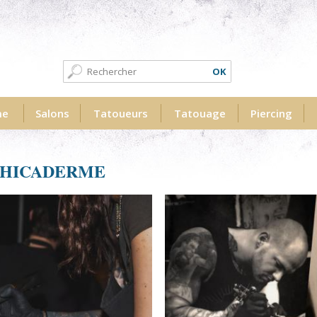
Formulaire de recherche
Recherche
me
Salons
Tatoueurs
Tatouage
Piercing
PHICADERME