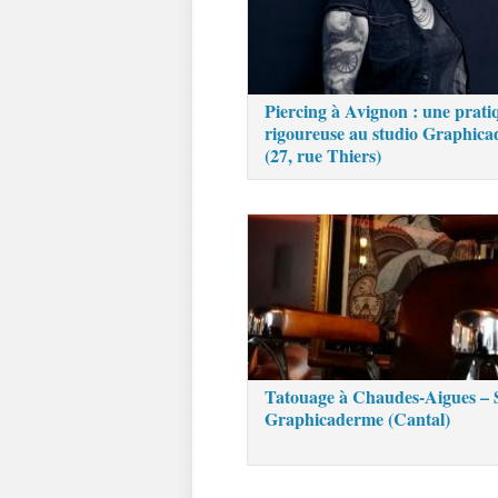
Piercing à Avignon : une prati
rigoureuse au studio Graphic
(27, rue Thiers)
Tatouage à Chaudes-Aigues – 
Graphicaderme (Cantal)