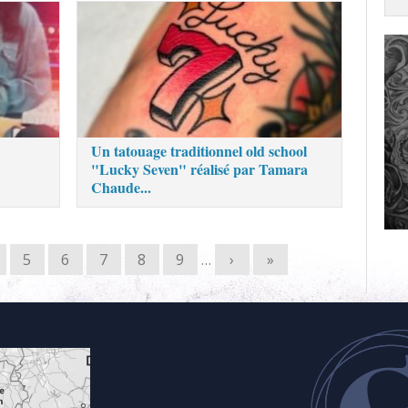
Un tatouage traditionnel old school
"Lucky Seven" réalisé par Tamara
Chaude...
5
6
7
8
9
…
›
»