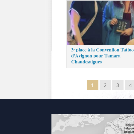
3ᵉ place à la Convention Tattoo
d’Avignon pour Tamara
Chaudesaigues
1
2
3
4