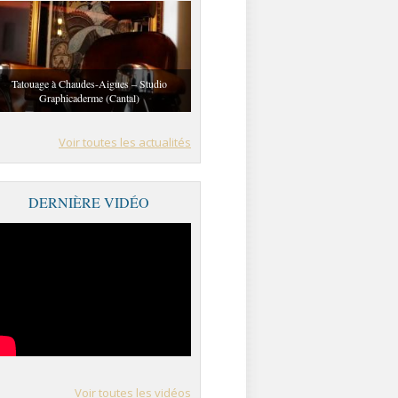
Tatouage à Chaudes-Aigues – Studio
Graphicaderme (Cantal)
Voir toutes les actualités
DERNIÈRE VIDÉO
Voir toutes les vidéos