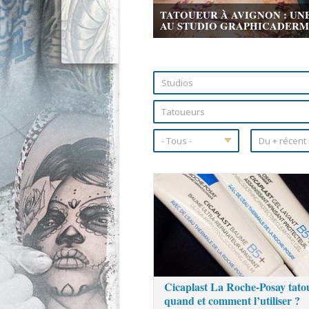
TATOUEUR À AVIGNON : UN
AU STUDIO GRAPHICADERME 
Pages
Cicaplast La Roche-Posay tato
quand et comment l’utiliser ?