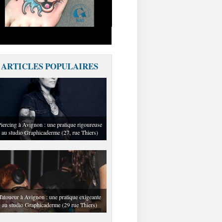
ARTICLES POPULAIRES
iercing à Avignon : une pratique rigoureuse
au studio Graphicaderme (27, rue Thiers)
Tatoueur à Avignon : une pratique exigeante
au studio Graphicaderme (29 rue Thiers)