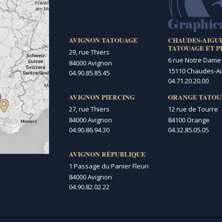
AVIGNON TATOUAGE
CHAUDES-AIGU
TATOUAGE ET P
29, rue Thiers
6 rue Notre Dame
84000 Avignon
15110 Chaudes-A
04.90.85.85.45
04.71.20.20.00
AVIGNON PIERCING
ORANGE TATOU
27, rue Thiers
12 rue de Tourre
84000 Avignon
84100 Orange
04.90.86.94.30
04.32.85.05.05
AVIGNON RÉPUBLIQUE
1 Passage du Panier Fleuri
84000 Avignon
04.90.82.02.22