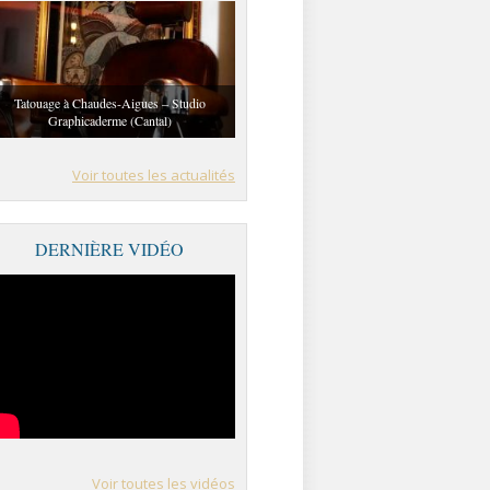
Tatouage à Chaudes-Aigues – Studio
Graphicaderme (Cantal)
Voir toutes les actualités
DERNIÈRE VIDÉO
Voir toutes les vidéos