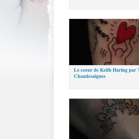
Le coeur de Keith Haring par
Chaudesaigues