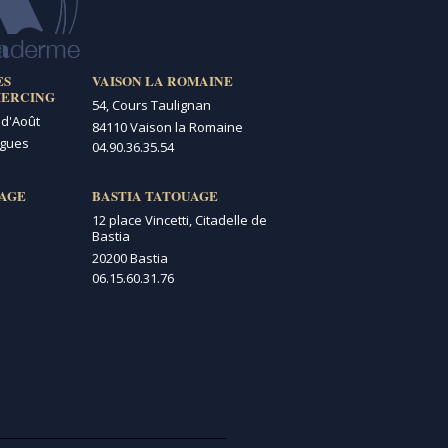
ES
VAISON LA ROMAINE
IERCING
54, Cours Taulignan
 d'Août
84110 Vaison la Romaine
igues
04.90.36.35.54
AGE
BASTIA TATOUAGE
12 place Vincetti, Citadelle de
Bastia
20200 Bastia
06.15.60.31.76