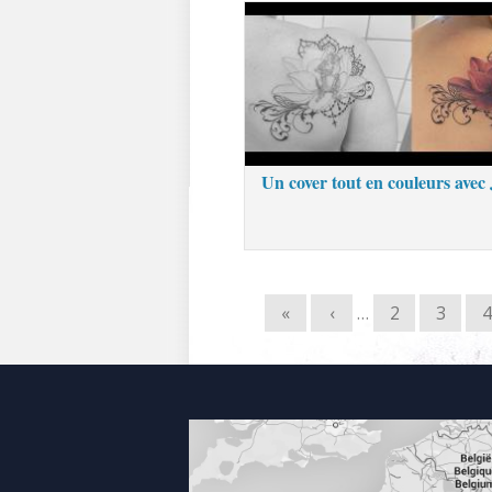
Un cover tout en couleurs avec 
«
‹
…
2
3
4