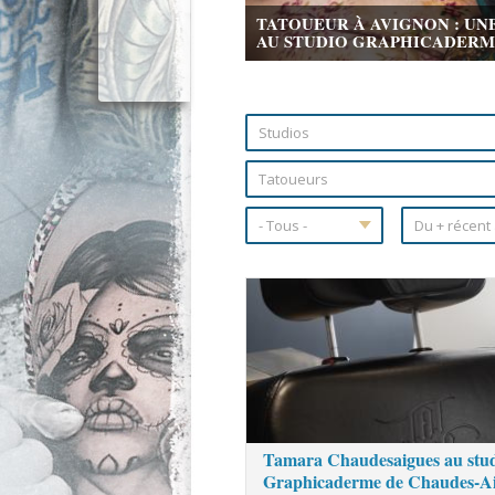
TATOUEUR À AVIGNON : UN
AU STUDIO GRAPHICADERME 
Pages
Tamara Chaudesaigues au stu
Graphicaderme de Chaudes-A