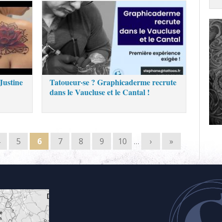
Justine
Tatoueur·se ? Graphicaderme recrute
dans le Vaucluse et le Cantal !
5
6
7
8
9
10
…
›
»