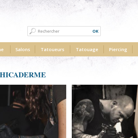
Formulaire de recherche
Recherche
me
Salons
Tatoueurs
Tatouage
Piercing
PHICADERME