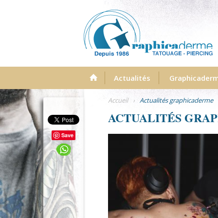
Menu
Actualités
Graphicader
Accueil
›
Actualités graphicaderme
ACTUALITÉS GRA
Save