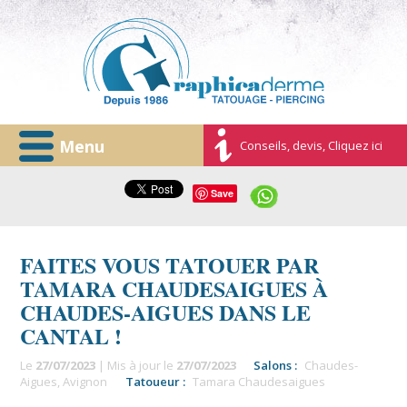
Menu
Conseils, devis, Cliquez ici
Save
FAITES VOUS TATOUER PAR
TAMARA CHAUDESAIGUES À
CHAUDES-AIGUES DANS LE
CANTAL !
Le
27/07/2023
| Mis à jour le
27/07/2023
Salons :
Chaudes-
Aigues
,
Avignon
Tatoueur :
Tamara Chaudesaigues