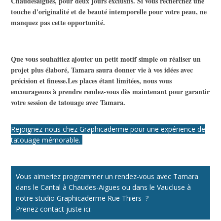
Chaudesaigues, pour deux jours exclusifs. Si vous recherchez une
touche d'originalité et de beauté intemporelle pour votre peau, ne
manquez pas cette opportunité.
Que vous souhaitiez ajouter un petit motif simple ou réaliser un
projet plus élaboré, Tamara saura donner vie à vos idées avec
précision et finesse.
Les places étant limitées, nous vous
encourageons à prendre rendez-vous dès maintenant pour garantir
votre session de tatouage avec Tamara.
Rejoignez-nous chez Graphicaderme pour une expérience de
tatouage mémorable.
Vous aimeriez programmer un rendez-vous avec Tamara
dans le Cantal à Chaudes-Aigues ou dans le Vaucluse à
notre studio Graphicaderme Rue Thiers ?
Prenez contact juste ici: