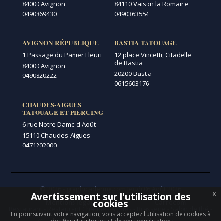
84000 Avignon
84110 Vaison la Romaine
0490869430
0490363554
AVIGNON RÉPUBLIQUE
BASTIA TATOUAGE
1 Passage du Panier Fleuri
12 place Vincetti, Citadelle
de Bastia
84000 Avignon
20200 Bastia
0490820222
0615603176
CHAUDES-AIGUES
TATOUAGE ET PIERCING
6 rue Notre Dame d'Août
15110 Chaudes-Aigues
0471202000
© 2026 - graphicaderme.com
Jeudi 06 Août 2026
x
Avertissement sur l'utilisation des
Menu secondaire
cookies
Mentions légales
Carrécom
Restaurant
-
Restaurant Chaudes-aigues
-
Brasserie
-
Salon de thé
-
En poursuivant votre navigation, vous acceptez l'utilisation de cookies à
des fins statistiques et de personnalisation