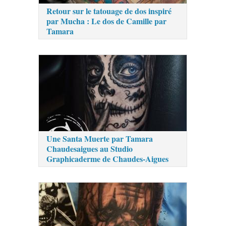
Retour sur le tatouage de dos inspiré
par Mucha : Le dos de Camille par
Tamara
Une Santa Muerte par Tamara
Chaudesaigues au Studio
Graphicaderme de Chaudes-Aigues