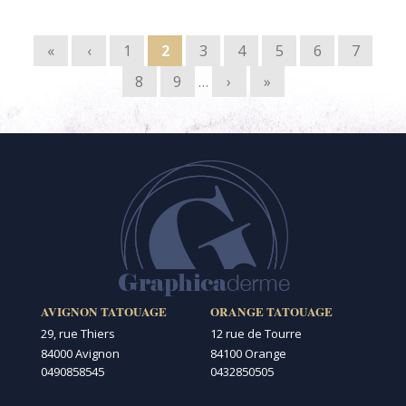
Pages
«
‹
1
2
3
4
5
6
7
8
9
…
›
»
AVIGNON TATOUAGE
ORANGE TATOUAGE
29, rue Thiers
12 rue de Tourre
84000 Avignon
84100 Orange
0490858545
0432850505