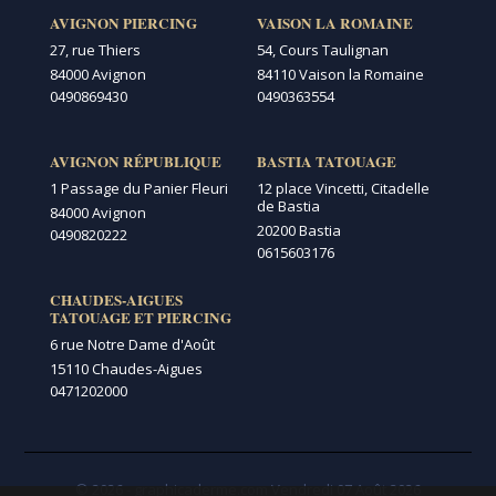
AVIGNON PIERCING
VAISON LA ROMAINE
27, rue Thiers
54, Cours Taulignan
84000 Avignon
84110 Vaison la Romaine
0490869430
0490363554
AVIGNON RÉPUBLIQUE
BASTIA TATOUAGE
1 Passage du Panier Fleuri
12 place Vincetti, Citadelle
de Bastia
84000 Avignon
20200 Bastia
0490820222
0615603176
CHAUDES-AIGUES
TATOUAGE ET PIERCING
6 rue Notre Dame d'Août
15110 Chaudes-Aigues
0471202000
© 2026 - graphicaderme.com
Vendredi 07 Août 2026