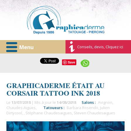
Menu
Conseils, devis, Cliquez ici
Save
GRAPHICADERME ÉTAIT AU
CORSAIR TATTOO INK 2018
Le
13/07/2018
| Mis à jour le
14/08/2018
Salons :
Avignon
,
Chaudes-Aigues
,
Tatoueurs :
Barbara Rosendo
,
Julien
Dirtycool
,
,
Stéphane Chaudesaigues
,
Steven Chaudesaigues