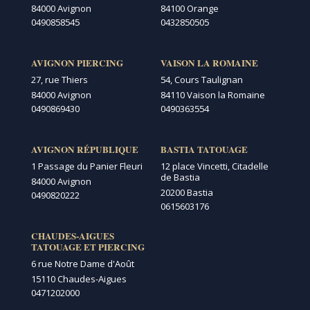
84000 Avignon
84100 Orange
0490858545
0432850505
AVIGNON PIERCING
VAISON LA ROMAINE
27, rue Thiers
54, Cours Taulignan
84000 Avignon
84110 Vaison la Romaine
0490869430
0490363554
AVIGNON RÉPUBLIQUE
BASTIA TATOUAGE
1 Passage du Panier Fleuri
12 place Vincetti, Citadelle
de Bastia
84000 Avignon
20200 Bastia
0490820222
0615603176
CHAUDES-AIGUES
TATOUAGE ET PIERCING
6 rue Notre Dame d'Août
15110 Chaudes-Aigues
0471202000