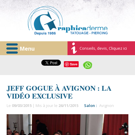
Menu
Conseils, devis, Cliquez ici
Save
JEFF GOGUE À AVIGNON : LA
VIDÉO EXCLUSIVE
Le
09/03/2015
| Mis à jour le
26/11/2015
Salon :
Avignon