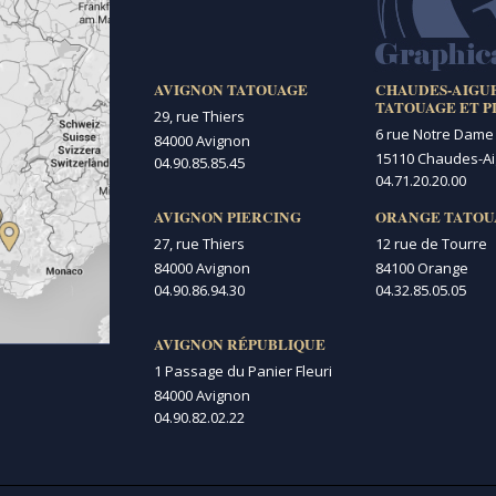
AVIGNON TATOUAGE
CHAUDES-AIGU
TATOUAGE ET P
29, rue Thiers
6 rue Notre Dame
84000 Avignon
15110 Chaudes-A
04.90.85.85.45
04.71.20.20.00
AVIGNON PIERCING
ORANGE TATOU
27, rue Thiers
12 rue de Tourre
84000 Avignon
84100 Orange
04.90.86.94.30
04.32.85.05.05
AVIGNON RÉPUBLIQUE
1 Passage du Panier Fleuri
84000 Avignon
04.90.82.02.22