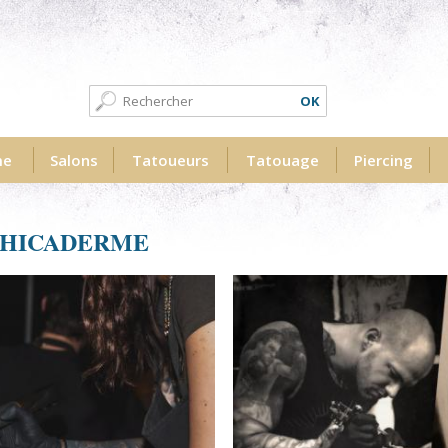
Formulaire de recherche
Recherche
me
Salons
Tatoueurs
Tatouage
Piercing
PHICADERME