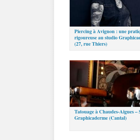
Piercing à Avignon : une prati
rigoureuse au studio Graphic
(27, rue Thiers)
Tatouage à Chaudes-Aigues – 
Graphicaderme (Cantal)