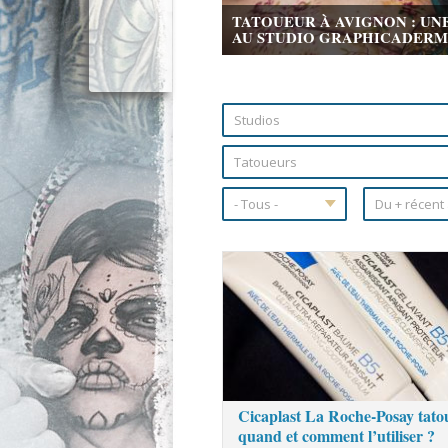
TATOUEUR À AVIGNON : UN
AU STUDIO GRAPHICADERME 
Pages
Cicaplast La Roche-Posay tato
quand et comment l’utiliser ?