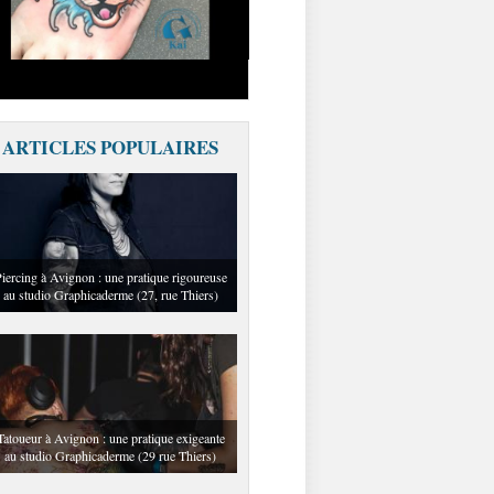
ARTICLES POPULAIRES
iercing à Avignon : une pratique rigoureuse
au studio Graphicaderme (27, rue Thiers)
Tatoueur à Avignon : une pratique exigeante
au studio Graphicaderme (29 rue Thiers)