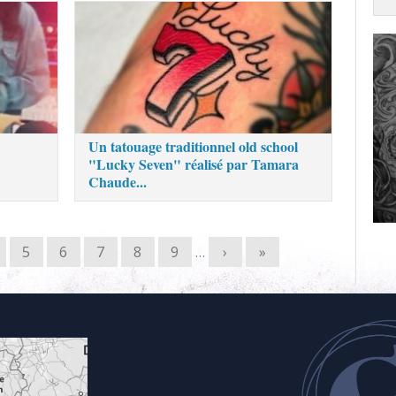
Un tatouage traditionnel old school
"Lucky Seven" réalisé par Tamara
Chaude...
5
6
7
8
9
…
›
»