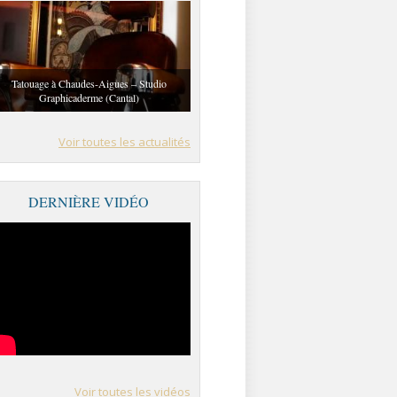
Tatouage à Chaudes-Aigues – Studio
Graphicaderme (Cantal)
Voir toutes les actualités
DERNIÈRE VIDÉO
Voir toutes les vidéos