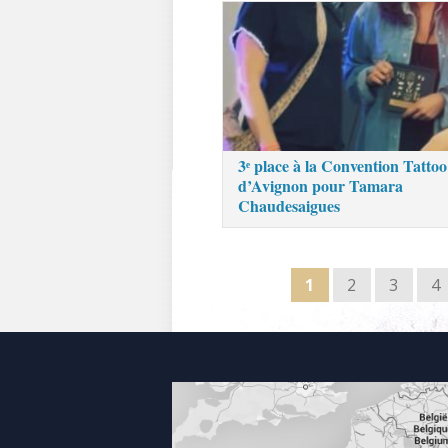
3ᵉ place à la Convention Tattoo
d’Avignon pour Tamara
Chaudesaigues
1
2
3
4