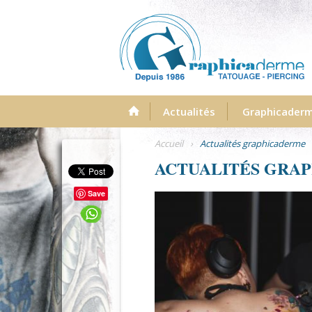
Menu
Actualités
Graphicader
Accueil
›
Actualités graphicaderme
ACTUALITÉS GRA
Save