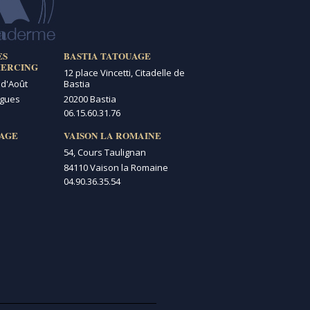
ES
BASTIA TATOUAGE
IERCING
12 place Vincetti, Citadelle de
 d'Août
Bastia
igues
20200 Bastia
06.15.60.31.76
AGE
VAISON LA ROMAINE
54, Cours Taulignan
84110 Vaison la Romaine
04.90.36.35.54