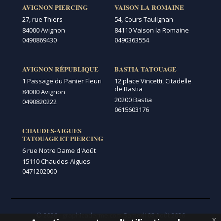
AVIGNON PIERCING
VAISON LA ROMAINE
27, rue Thiers
54, Cours Taulignan
84000 Avignon
84110 Vaison la Romaine
0490869430
0490363554
AVIGNON RÉPUBLIQUE
BASTIA TATOUAGE
1 Passage du Panier Fleuri
12 place Vincetti, Citadelle
de Bastia
84000 Avignon
20200 Bastia
0490820222
0615603176
CHAUDES-AIGUES
TATOUAGE ET PIERCING
6 rue Notre Dame d'Août
15110 Chaudes-Aigues
0471202000
© 2026 - graphicaderme.com
Samedi 08 Août 2026
x