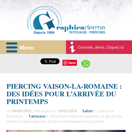
Menu
Conseils, devis, Cliquez ici
Save
PIERCING VAISON-LA-ROMAINE :
DES IDÉES POUR L’ARRIVÉE DU
PRINTEMPS
Le
09/03/2018
| Mis à jour le
16/03/2018
Salon :
Vaison la
Romaine
Tatoueur :
Stéphane Métivier, pierceur et gérant du
studio Graphicaderme à Vaison-la-Romaine (Vaucluse)