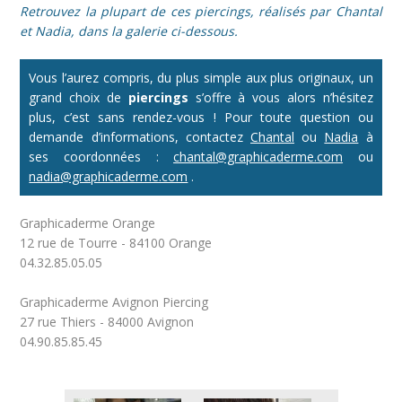
Retrouvez la plupart de ces piercings, réalisés par Chantal
et Nadia, dans la galerie ci-dessous.
Vous l’aurez compris, du plus simple aux plus originaux, un
grand choix de
piercings
s’offre à vous alors n’hésitez
plus, c’est sans rendez-vous ! Pour toute question ou
demande d’informations, contactez
Chantal
ou
Nadia
à
ses coordonnées :
chantal@graphicaderme.com
ou
nadia@graphicaderme.com
.
Graphicaderme Orange
12 rue de Tourre - 84100 Orange
04.32.85.05.05
Graphicaderme Avignon Piercing
27 rue Thiers - 84000 Avignon
04.90.85.85.45