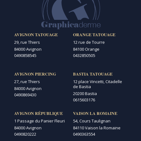
AVIGNON TATOUAGE
ORANGE TATOUAGE
29, rue Thiers
12 rue de Tourre
84000 Avignon
84100 Orange
0490858545
0432850505
AVIGNON PIERCING
BASTIA TATOUAGE
27, rue Thiers
12 place Vincetti, Citadelle
de Bastia
84000 Avignon
20200 Bastia
0490869430
0615603176
AVIGNON RÉPUBLIQUE
VAISON LA ROMAINE
1 Passage du Panier Fleuri
54, Cours Taulignan
84000 Avignon
84110 Vaison la Romaine
0490820222
0490363554