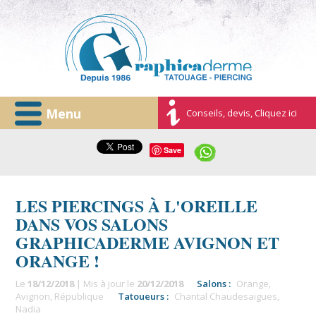
Menu
Conseils, devis, Cliquez ici
Save
LES PIERCINGS À L'OREILLE
DANS VOS SALONS
GRAPHICADERME AVIGNON ET
ORANGE !
Le
18/12/2018
| Mis à jour le
20/12/2018
Salons :
Orange
,
Avignon
,
République
Tatoueurs :
Chantal Chaudesaigues
,
Nadia