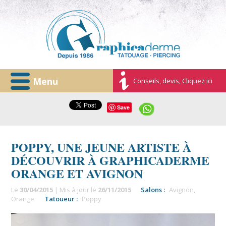
Menu
Conseils, devis, Cliquez ici
Save
POPPY, UNE JEUNE ARTISTE À
DÉCOUVRIR À GRAPHICADERME
ORANGE ET AVIGNON
Le
30/04/2015
| Mis à jour le
26/11/2015
Salons :
Avignon
,
Orange
Tatoueur :
Poppy