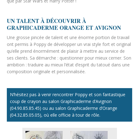
que par Star Wars et Harry Potter !
UN TALENT À DÉCOUVRIR À
GRAPHICADERME ORANGE ET AVIGNON
Une grosse pincée de talent et une énorme portion de travail
ont permis à Poppy de développer un vrai style fort et original
qu’elle prend énormément de plaisir à mettre au service de
ses clients. Sa démarche : questionner pour mieux cerner. Son
ambition : traduire au mieux l’état d’esprit du tatoué dans une
composition originale et personnalisée.
N’hésitez pas à venir rencontrer Poppy et son fantastique
coup de crayon au salon Graphicaderme d’Avignon
(04.90.85.85.45) ou au salon Graphicaderme d’Orange
(04.32.85.05.05), où elle officie à tour de rôle.