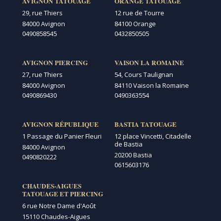
AVIGNON TATOUAGE
ORANGE TATOUAGE
29, rue Thiers
12 rue de Tourre
84000 Avignon
84100 Orange
0490858545
0432850505
AVIGNON PIERCING
VAISON LA ROMAINE
27, rue Thiers
54, Cours Taulignan
84000 Avignon
84110 Vaison la Romaine
0490869430
0490363554
AVIGNON RÉPUBLIQUE
BASTIA TATOUAGE
1 Passage du Panier Fleuri
12 place Vincetti, Citadelle
de Bastia
84000 Avignon
20200 Bastia
0490820222
0615603176
CHAUDES-AIGUES
TATOUAGE ET PIERCING
6 rue Notre Dame d'Août
15110 Chaudes-Aigues