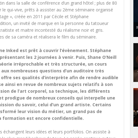
n dans la salle de conférence d’un grand hôtel ; plus de 80
r le qui-vive, prêts à assister au 2ème séminaire organisé
rtage », créée en 2011 par Cécile et Stéphane
ition, un invité de marque en la personne du tatoueur
P
aitiste et maitre incontesté du réalisme noir et gris.
e sa caméra et réalisera le film du séminaire.
 Inked est prêt à couvrir l’évènement. Stéphane
résentant les 2 journées à venir. Puis, Shane O’Neill
théorie irréprochable et très structurée, un cours
aux nombreuses questions d’un auditoire très
offre ses qualités d’interprète afin de rendre audible
se ainsi en revue de nombreux sujets relatifs à son
ision de l’art corporel, sa technique, les différents
n et prodigue de nombreux conseils qui interpelle une
ssion du savoir, celui d’un grand artiste. Certains
nsformé leur vision du métier, un grand pas de
a formation est encore confidentielle.
es échangent leurs idées et leurs portfolios. On assiste à