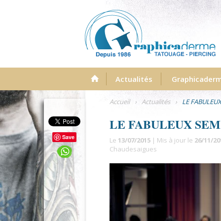
Menu
Actualités
Graphicader
Accueil
›
Actualités
›
LE FABULEUX
LE FABULEUX SEM
Save
Le
13/07/2015
| Mis à jour le
26/11/20
Chaudesaigues