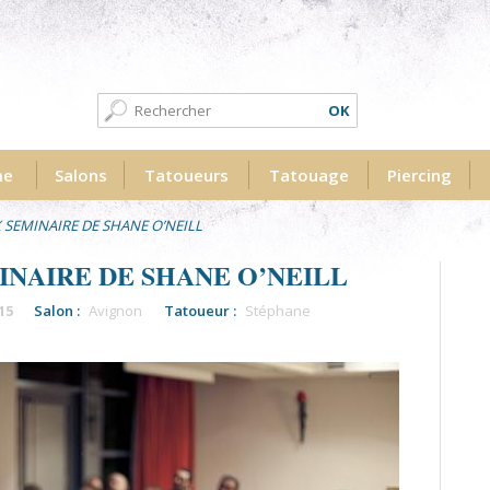
Formulaire de recherche
Recherche
me
Salons
Tatoueurs
Tatouage
Piercing
 SEMINAIRE DE SHANE O’NEILL
INAIRE DE SHANE O’NEILL
15
Salon :
Avignon
Tatoueur :
Stéphane