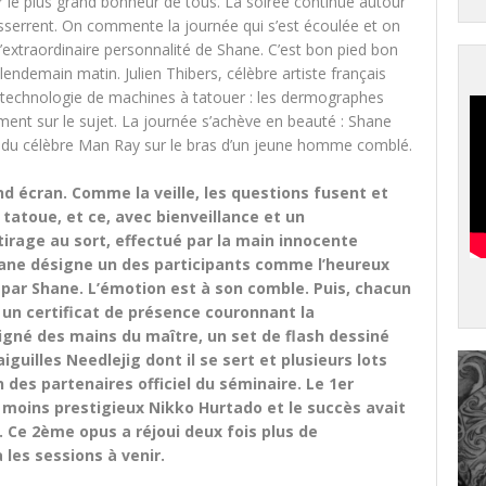
ur le plus grand bonheur de tous. La soirée continue autour
resserrent. On commente la journée qui s’est écoulée et on
’extraordinaire personnalité de Shane. C’est bon pied bon
 lendemain matin. Julien Thibers, célèbre artiste français
e technologie de machines à tatouer : les dermographes
ment sur le sujet. La journée s’achève en beauté : Shane
to du célèbre Man Ray sur le bras d’un jeune homme comblé.
nd écran. Comme la veille, les questions fusent et
atoue, et ce, avec bienveillance et un
tirage au sort, effectué par la main innocente
éphane désigne un des participants comme l’heureux
par Shane. L’émotion est à son comble. Puis, chacun
un certificat de présence couronnant la
signé des mains du maître, un set de flash dessiné
guilles Needlejig dont il se sert et plusieurs lots
n des partenaires officiel du séminaire. Le 1er
n moins prestigieux Nikko Hurtado et le succès avait
Ce 2ème opus a réjoui deux fois plus de
 les sessions à venir.