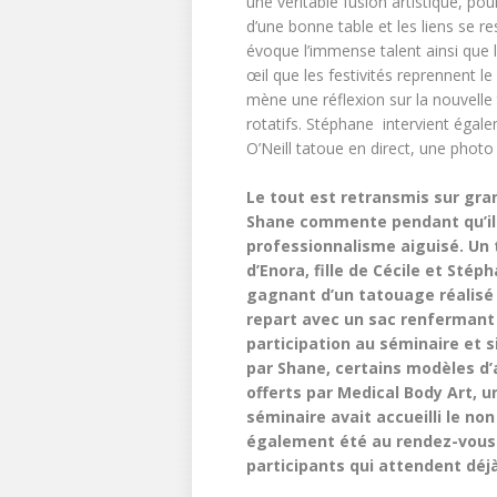
une véritable fusion artistique, po
d’une bonne table et les liens se 
évoque l’immense talent ainsi que l
œil que les festivités reprennent le
mène une réflexion sur la nouvell
rotatifs. Stéphane intervient égale
O’Neill tatoue en direct, une pho
Le tout est retransmis sur gra
Shane commente pendant qu’il t
professionnalisme aiguisé. Un 
d’Enora, fille de Cécile et St
gagnant d’un tatouage réalisé 
repart avec un sac renfermant 
participation au séminaire et 
par Shane, certains modèles d’ai
offerts par Medical Body Art, u
séminaire avait accueilli le no
également été au rendez-vous. 
participants qui attendent déjà