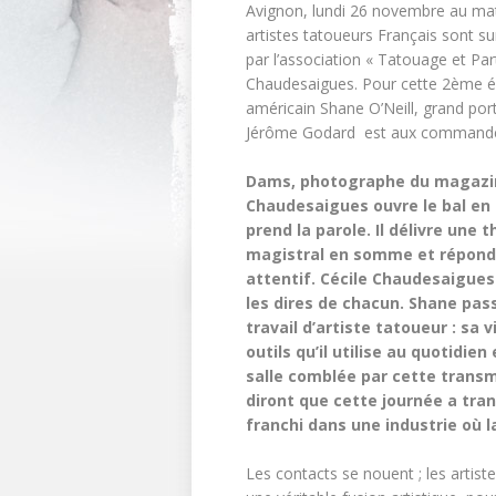
Avignon, lundi 26 novembre au mati
artistes tatoueurs Français sont su
par l’association « Tatouage et Pa
Chaudesaigues. Pour cette 2ème éd
américain Shane O’Neill, grand portr
Jérôme Godard est aux commandes d
Dams, photographe du magazine
Chaudesaigues ouvre le bal en p
prend la parole. Il délivre une 
magistral en somme et répond 
attentif. Cécile Chaudesaigues 
les dires de chacun. Shane pas
travail d’artiste tatoueur : sa v
outils qu’il utilise au quotidie
salle comblée par cette transmi
diront que cette journée a tra
franchi dans une industrie où l
Les contacts se nouent ; les artist