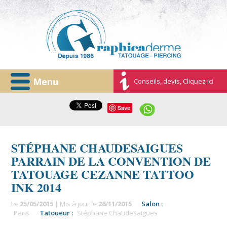
Menu
Conseils, devis, Cliquez ici
Save
STÉPHANE CHAUDESAIGUES
PARRAIN DE LA CONVENTION DE
TATOUAGE CEZANNE TATTOO
INK 2014
Le
25/05/2015
| Mis à jour le
26/11/2015
Salon :
Paris
Tatoueur :
Stéphane Chaudesaigues