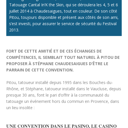
Tatouage Cantal In’K the Skin, qui se déroulera les 4, 5 et 6
juillet 2014 à Chaudesaigues, tout en couleur. De son côté
Pitou, toujours disponible et présent aux côtés de son ami,
s’est investi, pour assurer le service de sécurité du Festival
2013.
FORT DE CETTE AMITIÉ ET DE CES ÉCHANGES DE
COMPÉTENCES, IL SEMBLAIT TOUT NATUREL À PITOU DE
PROPOSER À STÉPHANE CHAUDESAIGUES D’ÊTRE LE
PARRAIN DE CETTE CONVENTION.
Pitou, tatoueur installé depuis 1995 dans les Bouches-du-
Rhône, et Stéphane, tatoueur installé dans le Vaucluse, depuis
presque 30 ans, font le pari d’offrir à la communauté du
tatouage un événement hors du commun en Provence, dans
un lieu insolite :
UNE CONVENTION DANS LE PASINO, LE CASINO