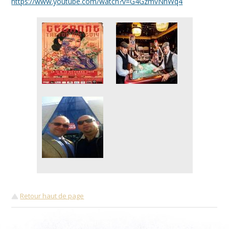
https://www.youtube.com/watch?v=G4GzmvNhWq4
Retour haut de page