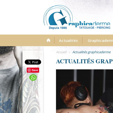
Menu
Actualités
Graphicader
Accueil
›
Actualités graphicaderme
ACTUALITÉS GRA
Save