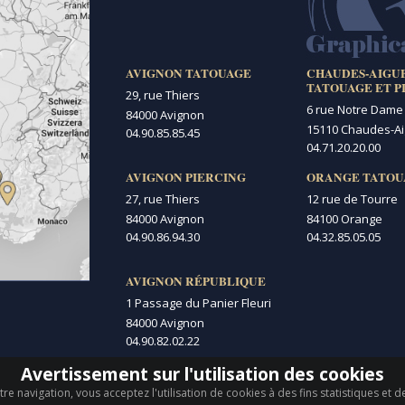
AVIGNON TATOUAGE
CHAUDES-AIGU
TATOUAGE ET P
29, rue Thiers
6 rue Notre Dame
84000 Avignon
15110 Chaudes-A
04.90.85.85.45
04.71.20.20.00
AVIGNON PIERCING
ORANGE TATOU
27, rue Thiers
12 rue de Tourre
84000 Avignon
84100 Orange
04.90.86.94.30
04.32.85.05.05
AVIGNON RÉPUBLIQUE
1 Passage du Panier Fleuri
84000 Avignon
04.90.82.02.22
Avertissement sur l'utilisation des cookies
re navigation, vous acceptez l'utilisation de cookies à des fins statistiques et 