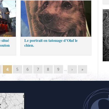
 situé
Le portrait en tatouage d’Olaf le
louton
chien.
4
5
6
7
8
9
…
›
»