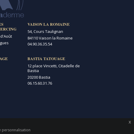
ES
VAISON LA ROMAINE
IERCING
54, Cours Taulignan
 d'Août
84110 Vaison la Romaine
igues
04.90.36.35.54
AGE
BASTIA TATOUAGE
12 place Vincetti, Citadelle de
Bastia
20200 Bastia
06.15.60.31.76
x
de personnalisation