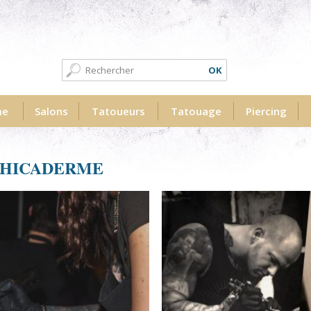
Formulaire de recherche
Recherche
me
Salons
Tatoueurs
Tatouage
Piercing
PHICADERME