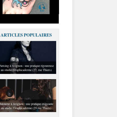
ARTICLES POPULAIRES
iercing à Avignon : une pratique rigoureuse
au studio Graphicaderme (27, rue Thiers)
Tatoueur à Avignon : une pratique exigeante
au studio Graphicaderme (29 rue Thiers)