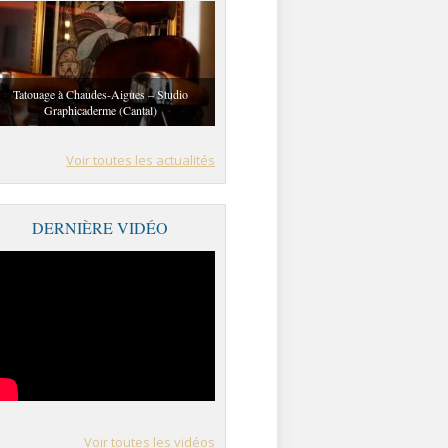
Tatouage à Chaudes-Aigues – Studio
Graphicaderme (Cantal)
Voir toutes les actualités
DERNIÈRE VIDÉO
Voir toutes les vidéos