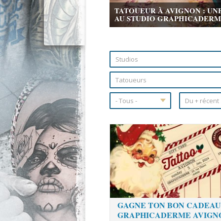
TATOUEUR À AVIGNON : UN
AU STUDIO GRAPHICADERME 
Pages
GAGNE TON BON CADEAU
GRAPHICADERME AVIGN