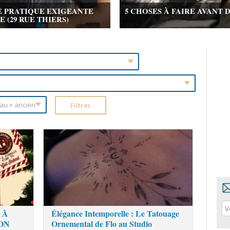
E PRATIQUE EXIGEANTE
5 CHOSES À FAIRE AVANT 
(29 RUE THIERS)
 À
Élégance Intemporelle : Le Tatouage
ON
Ornemental de Flo au Studio