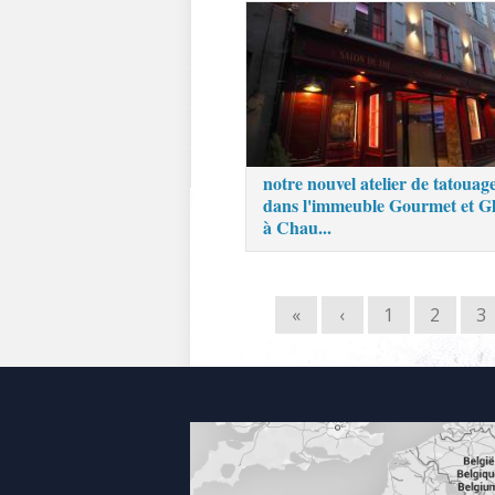
notre nouvel atelier de tatouage
dans l'immeuble Gourmet et G
à Chau...
«
‹
1
2
3