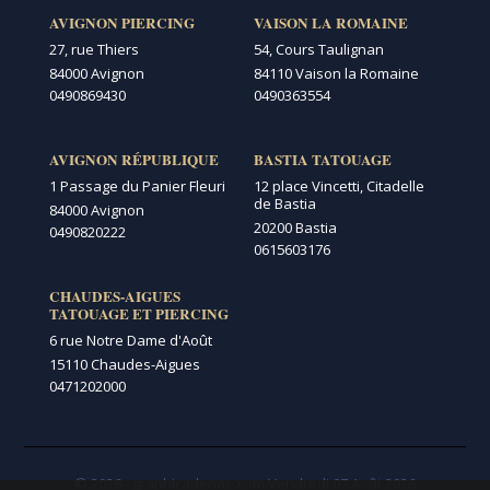
AVIGNON PIERCING
VAISON LA ROMAINE
27, rue Thiers
54, Cours Taulignan
84000 Avignon
84110 Vaison la Romaine
0490869430
0490363554
AVIGNON RÉPUBLIQUE
BASTIA TATOUAGE
1 Passage du Panier Fleuri
12 place Vincetti, Citadelle
de Bastia
84000 Avignon
20200 Bastia
0490820222
0615603176
CHAUDES-AIGUES
TATOUAGE ET PIERCING
6 rue Notre Dame d'Août
15110 Chaudes-Aigues
0471202000
© 2026 - graphicaderme.com
Vendredi 07 Août 2026