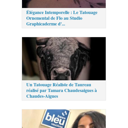
Élégance Intemporelle : Le Tatouage
Ornemental de Flo au Studio
Graphicaderme d'...
Un Tatouage Réaliste de Taureau
réalisé par Tamara Chaudesaigues à
Chaudes-Aigues