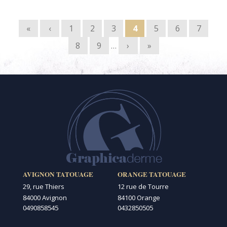
Pages
«
‹
1
2
3
4
5
6
7
8
9
…
›
»
AVIGNON TATOUAGE
ORANGE TATOUAGE
29, rue Thiers
12 rue de Tourre
84000 Avignon
84100 Orange
0490858545
0432850505