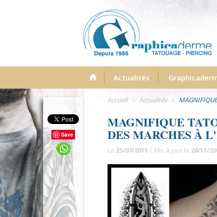
Menu
Actualités
Graphicader
Accueil
›
Actualités
›
MAGNIFIQUE 
MAGNIFIQUE TATO
DES MARCHES À L'I
Save
Le
25/07/2015
| Mis à jour le
26/11/20