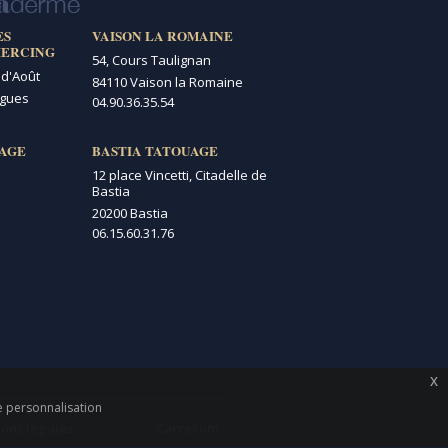
ES
VAISON LA ROMAINE
IERCING
54, Cours Taulignan
 d'Août
84110 Vaison la Romaine
igues
04.90.36.35.54
AGE
BASTIA TATOUAGE
12 place Vincetti, Citadelle de
Bastia
20200 Bastia
06.15.60.31.76
x
de personnalisation
ons légales
Carrécom