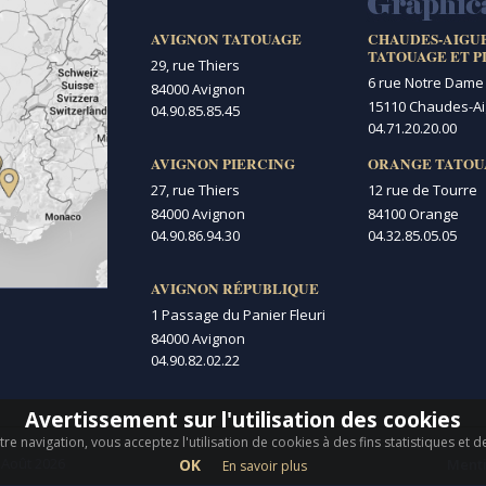
AVIGNON TATOUAGE
CHAUDES-AIGU
TATOUAGE ET P
29, rue Thiers
6 rue Notre Dame
84000 Avignon
15110 Chaudes-A
04.90.85.85.45
04.71.20.20.00
AVIGNON PIERCING
ORANGE TATOU
27, rue Thiers
12 rue de Tourre
84000 Avignon
84100 Orange
04.90.86.94.30
04.32.85.05.05
AVIGNON RÉPUBLIQUE
1 Passage du Panier Fleuri
84000 Avignon
04.90.82.02.22
Avertissement sur l'utilisation des cookies
re navigation, vous acceptez l'utilisation de cookies à des fins statistiques et 
 Août 2026
OK
Menti
En savoir plus