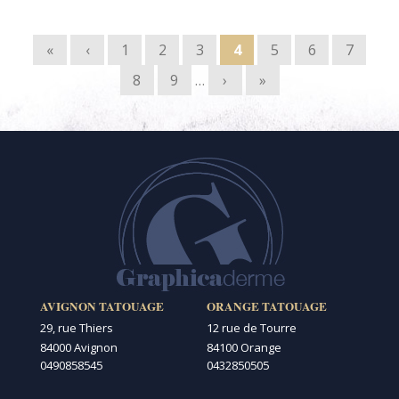
Pages
«
‹
1
2
3
4
5
6
7
8
9
…
›
»
AVIGNON TATOUAGE
ORANGE TATOUAGE
29, rue Thiers
12 rue de Tourre
84000 Avignon
84100 Orange
0490858545
0432850505