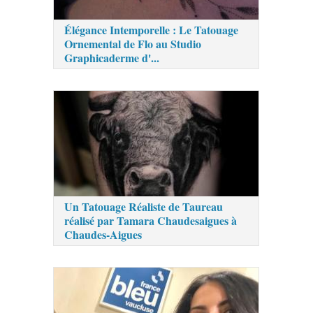
Élégance Intemporelle : Le Tatouage
Ornemental de Flo au Studio
Graphicaderme d'...
Un Tatouage Réaliste de Taureau
réalisé par Tamara Chaudesaigues à
Chaudes-Aigues