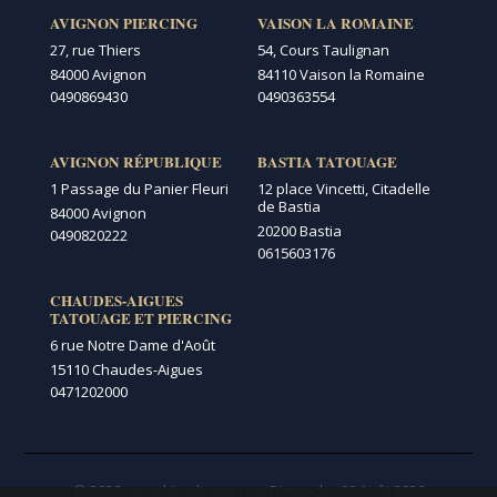
AVIGNON PIERCING
VAISON LA ROMAINE
27, rue Thiers
54, Cours Taulignan
84000 Avignon
84110 Vaison la Romaine
0490869430
0490363554
AVIGNON RÉPUBLIQUE
BASTIA TATOUAGE
1 Passage du Panier Fleuri
12 place Vincetti, Citadelle
de Bastia
84000 Avignon
20200 Bastia
0490820222
0615603176
CHAUDES-AIGUES
TATOUAGE ET PIERCING
6 rue Notre Dame d'Août
15110 Chaudes-Aigues
0471202000
© 2026 - graphicaderme.com
Dimanche 09 Août 2026