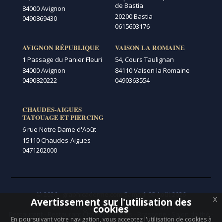
de Bastia
84000 Avignon
20200 Bastia
0490869430
0615603176
AVIGNON RÉPUBLIQUE
VAISON LA ROMAINE
1 Passage du Panier Fleuri
54, Cours Taulignan
84000 Avignon
84110 Vaison la Romaine
0490820222
0490363554
CHAUDES-AIGUES
TATOUAGE ET PIERCING
6 rue Notre Dame d'Août
15110 Chaudes-Aigues
0471202000
© 2026 - graphicaderme.com
Samedi 08 Août 2026
x
Avertissement sur l'utilisation des
Menu secondaire
cookies
Mentions légales
Carrécom
Restaurant
-
Restaurant Chaudes-aigues
-
Brasserie
-
Salon de thé
-
En poursuivant votre navigation, vous acceptez l'utilisation de cookies à