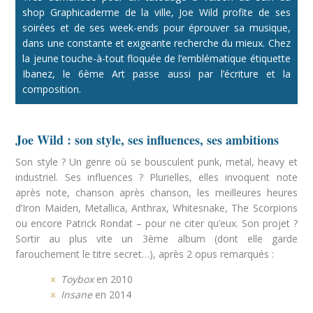
shop Graphicaderme de la ville, Joe Wild profite de ses
soirées et de ses week-ends pour éprouver sa musique,
dans une constante et exigeante recherche du mieux. Chez
la jeune touche-à-tout floquée de l’emblématique étiquette
Ibanez, le 6ème Art passe aussi par l’écriture et la
composition.
Joe Wild : son style, ses influences, ses ambitions
Son style ? Un genre où se bousculent punk, metal, heavy et
industriel. Ses influences ? Plurielles, elles invoquent note
après note, chanson après chanson, les meilleures heures
d’Iron Maiden, Metallica, Anthrax, Whitesnake, The Scorpions
ou encore Patrick Rondat – pour ne citer qu’eux. Son projet ?
Sortir au plus vite un 3ème album (dont elle garde
farouchement le titre secret…), après 2 opus remarqués :
Toybox
en 2010
Insane
en 2014