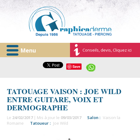
Menu
Conseils, devis, Cliquez ici
Save
TATOUAGE VAISON : JOE WILD
ENTRE GUITARE, VOIX ET
DERMOGRAPHE
Le
24/02/2017
| Mis à jour le
09/03/2017
Salon :
Vaison la
Romaine
Tatoueur :
Joe Wild