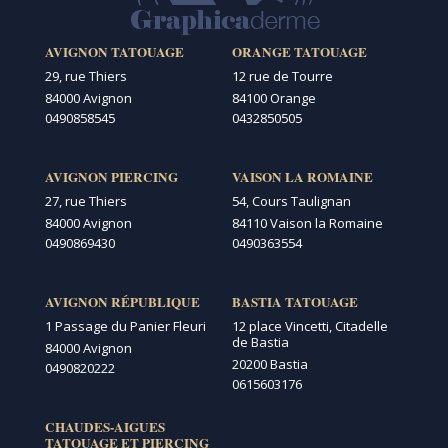
AVIGNON TATOUAGE
ORANGE TATOUAGE
29, rue Thiers
12 rue de Tourre
84000 Avignon
84100 Orange
0490858545
0432850505
AVIGNON PIERCING
VAISON LA ROMAINE
27, rue Thiers
54, Cours Taulignan
84000 Avignon
84110 Vaison la Romaine
0490869430
0490363554
AVIGNON RÉPUBLIQUE
BASTIA TATOUAGE
1 Passage du Panier Fleuri
12 place Vincetti, Citadelle
de Bastia
84000 Avignon
20200 Bastia
0490820222
0615603176
CHAUDES-AIGUES
TATOUAGE ET PIERCING