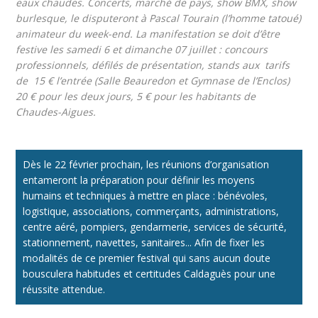
eaux chaudes. Concerts, marché de pays, show BMX, show
burlesque, le disputeront à Pascal Tourain (l’homme tatoué)
animateur du week-end. La manifestation se doit d’être
festive les samedi 6 et dimanche 07 juillet : concours
professionnels, défilés de présentation, stands aux tarifs
de 15 € l’entrée (Salle Beauredon et Gymnase de l’Enclos)
20 € pour les deux jours, 5 € pour les habitants de
Chaudes-Aigues.
Dès le 22 février prochain, les réunions d’organisation
entameront la préparation pour définir les moyens
humains et techniques à mettre en place : bénévoles,
logistique, associations, commerçants, administrations,
centre aéré, pompiers, gendarmerie, services de sécurité,
stationnement, navettes, sanitaires... Afin de fixer les
modalités de ce premier festival qui sans aucun doute
bousculera habitudes et certitudes Caldaguès pour une
réussite attendue.