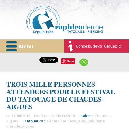
Menu
Conseils, devis, Cliquez ici
Save
TROIS MILLE PERSONNES
ATTENDUES POUR LE FESTIVAL
DU TATOUAGE DE CHAUDES-
AIGUES
Le
23/06/2015
| Mis à jour le
26/11/2015
Salon :
Chaudes-
Aigues
Tatoueurs :
Cécile Chaudesaigues
,
Stéphane
Chaudesaigues