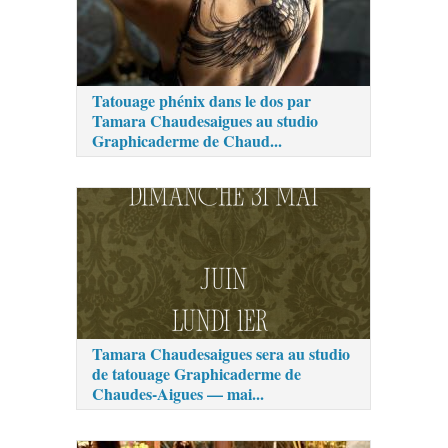
Tatouage phénix dans le dos par
Tamara Chaudesaigues au studio
Graphicaderme de Chaud...
Tamara Chaudesaigues sera au studio
de tatouage Graphicaderme de
Chaudes-Aigues — mai...