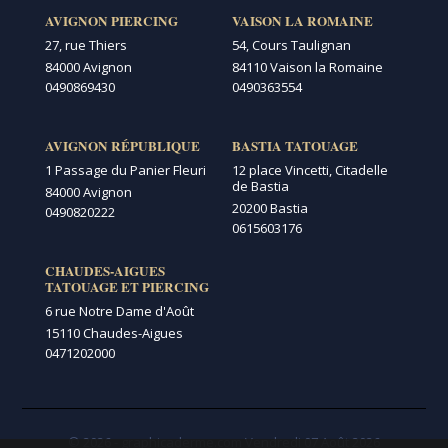
AVIGNON PIERCING
VAISON LA ROMAINE
27, rue Thiers
54, Cours Taulignan
84000 Avignon
84110 Vaison la Romaine
0490869430
0490363554
AVIGNON RÉPUBLIQUE
BASTIA TATOUAGE
1 Passage du Panier Fleuri
12 place Vincetti, Citadelle
de Bastia
84000 Avignon
20200 Bastia
0490820222
0615603176
CHAUDES-AIGUES
TATOUAGE ET PIERCING
6 rue Notre Dame d'Août
15110 Chaudes-Aigues
0471202000
© 2026 - graphicaderme.com
Vendredi 07 Août 2026