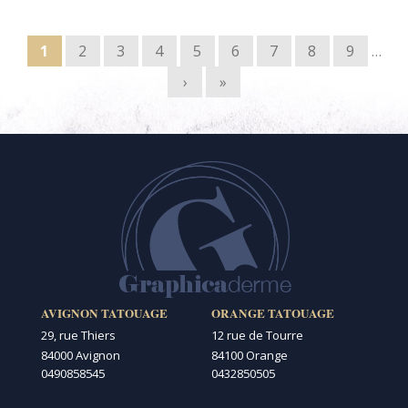
Pages
1
2
3
4
5
6
7
8
9
…
›
»
AVIGNON TATOUAGE
ORANGE TATOUAGE
29, rue Thiers
12 rue de Tourre
84000 Avignon
84100 Orange
0490858545
0432850505