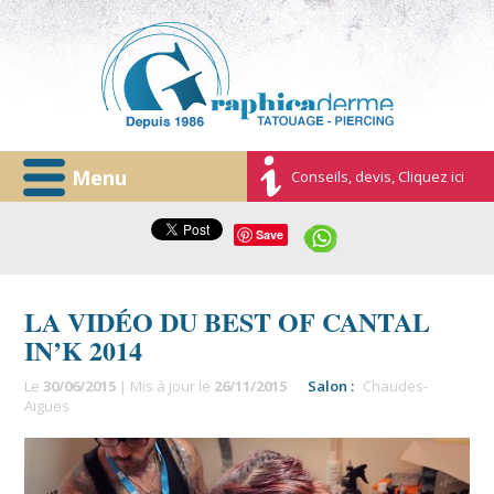
Menu
Conseils, devis, Cliquez ici
Save
LA VIDÉO DU BEST OF CANTAL
IN’K 2014
Le
30/06/2015
| Mis à jour le
26/11/2015
Salon :
Chaudes-
Aigues