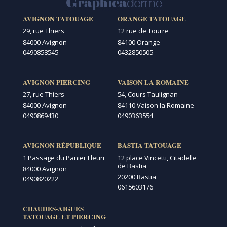
AVIGNON TATOUAGE
ORANGE TATOUAGE
29, rue Thiers
12 rue de Tourre
84000 Avignon
84100 Orange
0490858545
0432850505
AVIGNON PIERCING
VAISON LA ROMAINE
27, rue Thiers
54, Cours Taulignan
84000 Avignon
84110 Vaison la Romaine
0490869430
0490363554
AVIGNON RÉPUBLIQUE
BASTIA TATOUAGE
1 Passage du Panier Fleuri
12 place Vincetti, Citadelle
de Bastia
84000 Avignon
20200 Bastia
0490820222
0615603176
CHAUDES-AIGUES
TATOUAGE ET PIERCING