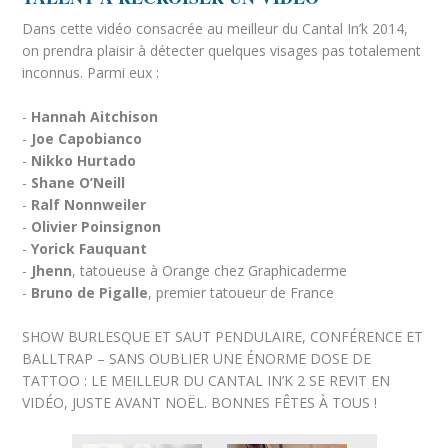
Dans cette vidéo consacrée au meilleur du Cantal In’k 2014,
on prendra plaisir à détecter quelques visages pas totalement
inconnus. Parmi eux :
-
Hannah Aitchison
-
Joe Capobianco
-
Nikko Hurtado
-
Shane O’Neill
-
Ralf Nonnweiler
-
Olivier Poinsignon
-
Yorick Fauquant
-
Jhenn
, tatoueuse à Orange chez Graphicaderme
-
Bruno de Pigalle
, premier tatoueur de France
SHOW BURLESQUE ET SAUT PENDULAIRE, CONFÉRENCE ET
BALLTRAP – SANS OUBLIER UNE ÉNORME DOSE DE
TATTOO : LE MEILLEUR DU CANTAL IN’K 2 SE REVIT EN
VIDÉO, JUSTE AVANT NOËL. BONNES FÊTES À TOUS !