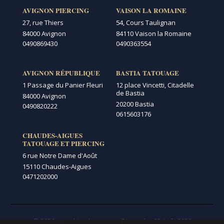
AVIGNON PIERCING
VAISON LA ROMAINE
27, rue Thiers
54, Cours Taulignan
84000 Avignon
84110 Vaison la Romaine
0490869430
0490363554
AVIGNON RÉPUBLIQUE
BASTIA TATOUAGE
1 Passage du Panier Fleuri
12 place Vincetti, Citadelle
de Bastia
84000 Avignon
20200 Bastia
0490820222
0615603176
CHAUDES-AIGUES
TATOUAGE ET PIERCING
6 rue Notre Dame d'Août
15110 Chaudes-Aigues
0471202000
© 2026 - graphicaderme.com
Dimanche 09 Août 2026