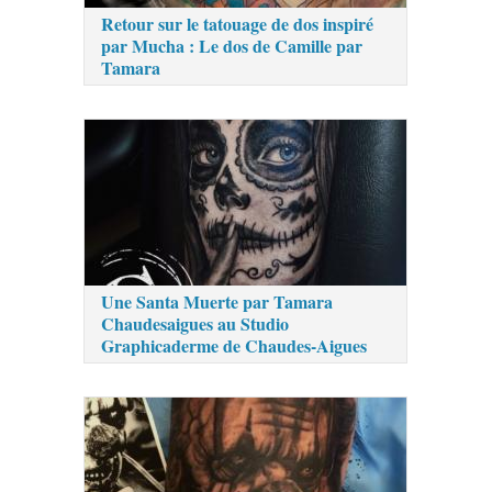
Retour sur le tatouage de dos inspiré
par Mucha : Le dos de Camille par
Tamara
Une Santa Muerte par Tamara
Chaudesaigues au Studio
Graphicaderme de Chaudes-Aigues