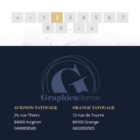
Pages
«
‹
1
2
3
4
5
6
7
8
9
…
›
»
AVIGNON TATOUAGE
ORANGE TATOUAGE
29, rue Thiers
12 rue de Tourre
84000 Avignon
84100 Orange
0490858545
0432850505