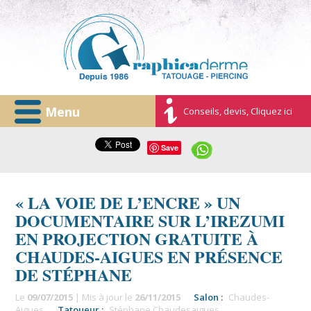
Menu
Conseils, devis, Cliquez ici
Save
« LA VOIE DE L’ENCRE » UN
DOCUMENTAIRE SUR L’IREZUMI
EN PROJECTION GRATUITE À
CHAUDES-AIGUES EN PRÉSENCE
DE STÉPHANE
Le
09/07/2015
| Mis à jour le
26/11/2015
Salon :
Chaudes-
Aigues
Tatoueur :
Stéphane Chaudesaigues