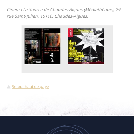
Cinéma La Source de Chaudes-Aigues (Médiathèque), 29
rue Saint-Julien, 15110, Chaudes-Aigues.
Retour haut de page