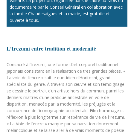
Valente. La projection, organisée dans le cadre du Mois du
documentaire par le Conseil Général en collaboration avec
la famille Chaudesaigues et la mairie, est gratuite et
ouverte à tous.
L’Irezumi entre tradition et modernité
Consacré à l’Irezumi, une forme d’art corporel traditionnel
japonais consistant en la réalisation de très grandes pièces, «
La voie de l’encre » suit le quotidien d’Horitoshi, grand
spécialiste du genre. À travers son œuvre et son témoignage
se dessine le portrait d’un artiste hors du commun, parmi les
derniers maîtres d’une pratique ancestrale en voie de
disparition, menacée par la modernité, les préjugés et la
concurrence de l’iconographie occidentale. Film hommage et
réflexion à plus long terme sur l’espérance de vie de l’Irezumi,
« La Voie de l’encre » marque par sa narration doucement
mélancolique et se laisse aller à de vrais moments de poésie