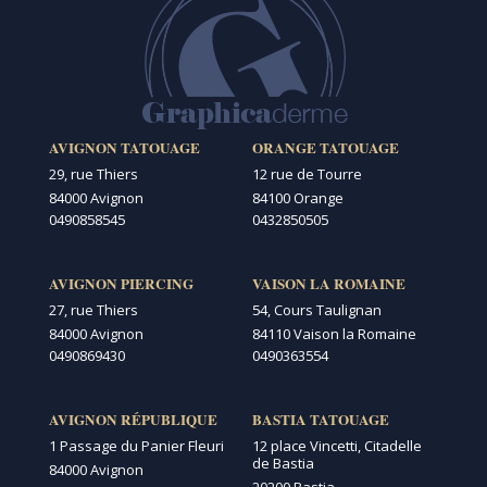
AVIGNON TATOUAGE
ORANGE TATOUAGE
29, rue Thiers
12 rue de Tourre
84000 Avignon
84100 Orange
0490858545
0432850505
AVIGNON PIERCING
VAISON LA ROMAINE
27, rue Thiers
54, Cours Taulignan
84000 Avignon
84110 Vaison la Romaine
0490869430
0490363554
AVIGNON RÉPUBLIQUE
BASTIA TATOUAGE
1 Passage du Panier Fleuri
12 place Vincetti, Citadelle
de Bastia
84000 Avignon
20200 Bastia