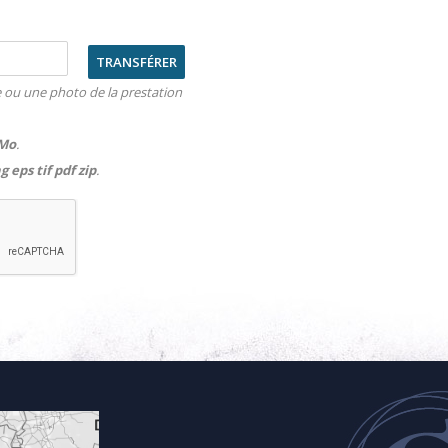
ou une photo de la prestation
 Mo
.
g eps tif pdf zip
.