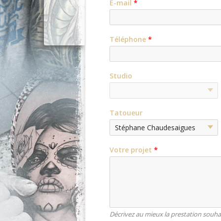
E-mail
*
Téléphone
*
Studio
Tatoueur
Votre projet
*
Décrivez au mieux la prestation souha