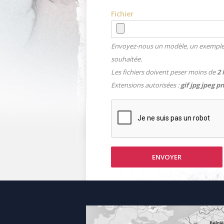
Fichier
Envoyez-nous un modèle, un exemple 
souhaitée.
Les fichiers doivent peser moins de
2
Extensions autorisées :
gif jpg jpeg pn