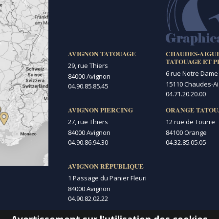
AVIGNON TATOUAGE
CHAUDES-AIGU
TATOUAGE ET P
29, rue Thiers
6 rue Notre Dame
84000 Avignon
15110 Chaudes-A
04.90.85.85.45
04.71.20.20.00
AVIGNON PIERCING
ORANGE TATOU
27, rue Thiers
12 rue de Tourre
84000 Avignon
84100 Orange
04.90.86.94.30
04.32.85.05.05
AVIGNON RÉPUBLIQUE
1 Passage du Panier Fleuri
84000 Avignon
04.90.82.02.22