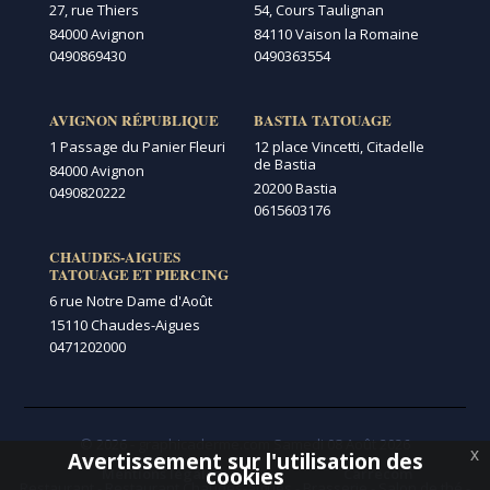
27, rue Thiers
54, Cours Taulignan
84000 Avignon
84110 Vaison la Romaine
0490869430
0490363554
AVIGNON RÉPUBLIQUE
BASTIA TATOUAGE
1 Passage du Panier Fleuri
12 place Vincetti, Citadelle
de Bastia
84000 Avignon
20200 Bastia
0490820222
0615603176
CHAUDES-AIGUES
TATOUAGE ET PIERCING
6 rue Notre Dame d'Août
15110 Chaudes-Aigues
0471202000
© 2026 - graphicaderme.com
Samedi 08 Août 2026
x
Avertissement sur l'utilisation des
Menu secondaire
cookies
Mentions légales
Carrécom
Restaurant
-
Restaurant Chaudes-aigues
-
Brasserie
-
Salon de thé
-