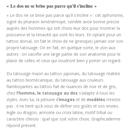
« Le dos ne se brise pas parce qu'il s'incline »
« Le dos ne se brise pas parce qu'il s'incline » : cet aphorisme,
signé du pharaon Aménémopé, semble avoir bonne presse
auprès des hommes qui ont choisi leur dos pour montrer la
puissance et la ténacité qui sont les leurs. En optant pour un
tattoo dorsal, on fait le choix de ne (presque) jamais voir son
propre tatouage. On en fait, en quelque sorte, le
don
aux
autres : on sacrifie une large partie de son anatomie pour le
plaisir de celles et ceux qui voudront bien y porter un regard.
Du tatouage maori au tattoo japonais, du tatouage réaliste
au tattoo biomécanique, du tatouage aux couleurs
flamboyantes au tattoo fait de nuances de noir et de gris,
chez
l’homme, le tatouage au dos
s’adapte à tous les
styles. Avec lui, la pénurie d’
images
et de
modèles
n’existe
pas : il ne tient qu’à vous de définir vos goûts et vos envies.
Aigle ou dragon, armoirie ou croix latine, motif tribal ou
caractère chinois : quel que soit votre choix, Graphicaderme
répond présent.