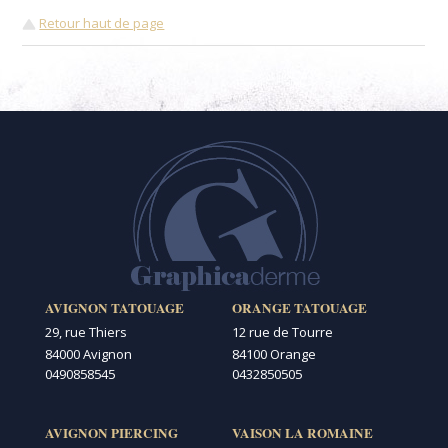
Retour haut de page
AVIGNON TATOUAGE
ORANGE TATOUAGE
29, rue Thiers
12 rue de Tourre
84000 Avignon
84100 Orange
0490858545
0432850505
AVIGNON PIERCING
VAISON LA ROMAINE