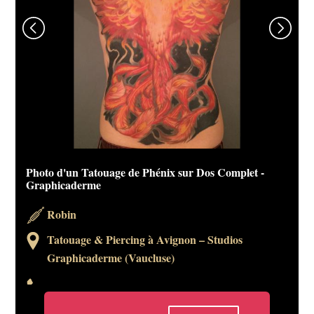
Photo d'un Tatouage de Phénix sur Dos Complet -
Idée de Tatouage de Phénix sur Dos d'Homme -
Graphicaderme
Graphicaderme
Robin
Steven Chaudesaigues
Tatouage & Piercing à Avignon – Studios
Tatouage & Piercing à Avignon – Studios
Graphicaderme (Vaucluse)
Graphicaderme (Vaucluse)