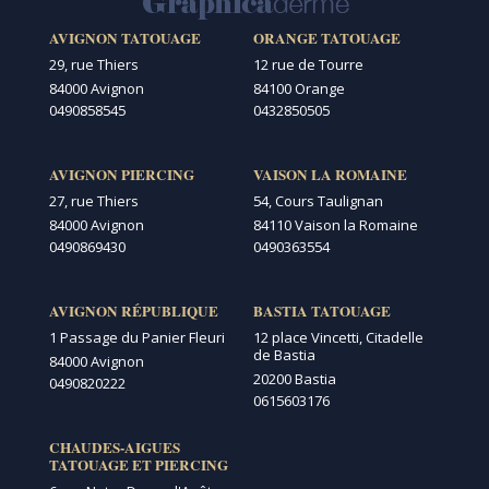
AVIGNON TATOUAGE
ORANGE TATOUAGE
29, rue Thiers
12 rue de Tourre
84000 Avignon
84100 Orange
0490858545
0432850505
AVIGNON PIERCING
VAISON LA ROMAINE
27, rue Thiers
54, Cours Taulignan
84000 Avignon
84110 Vaison la Romaine
0490869430
0490363554
AVIGNON RÉPUBLIQUE
BASTIA TATOUAGE
1 Passage du Panier Fleuri
12 place Vincetti, Citadelle
de Bastia
84000 Avignon
20200 Bastia
0490820222
0615603176
CHAUDES-AIGUES
TATOUAGE ET PIERCING