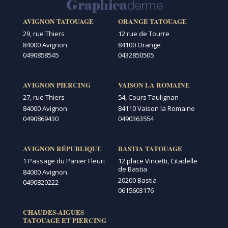
AVIGNON TATOUAGE
ORANGE TATOUAGE
29, rue Thiers
12 rue de Tourre
84000 Avignon
84100 Orange
0490858545
0432850505
AVIGNON PIERCING
VAISON LA ROMAINE
27, rue Thiers
54, Cours Taulignan
84000 Avignon
84110 Vaison la Romaine
0490869430
0490363554
AVIGNON RÉPUBLIQUE
BASTIA TATOUAGE
1 Passage du Panier Fleuri
12 place Vincetti, Citadelle
de Bastia
84000 Avignon
20200 Bastia
0490820222
0615603176
CHAUDES-AIGUES
TATOUAGE ET PIERCING