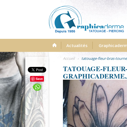
Menu
Actualités
Graphicader
Accueil
›
tatouage-fleur-bras-tourn
TATOUAGE-FLEUR
GRAPHICADERME.
Save