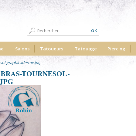
Formulaire de recherche
Recherche
me
Salons
Tatoueurs
Tatouage
Piercing
esol-graphicaderme.jpg
-BRAS-TOURNESOL-
JPG