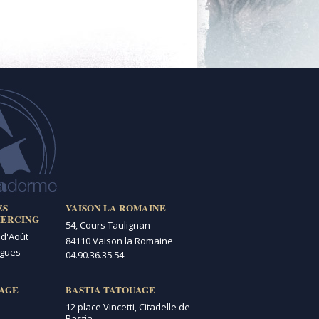
ES
VAISON LA ROMAINE
IERCING
54, Cours Taulignan
 d'Août
84110 Vaison la Romaine
igues
04.90.36.35.54
AGE
BASTIA TATOUAGE
12 place Vincetti, Citadelle de
Bastia