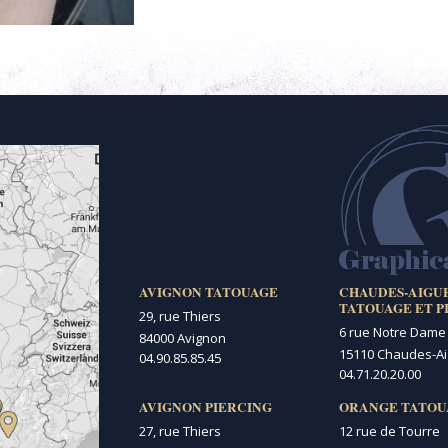
AVIGNON TATOUAGE
CHAUDES-AIGU
TATOUAGE ET P
29, rue Thiers
6 rue Notre Dame
84000 Avignon
15110 Chaudes-A
04.90.85.85.45
04.71.20.20.00
AVIGNON PIERCING
ORANGE TATOU
27, rue Thiers
12 rue de Tourre