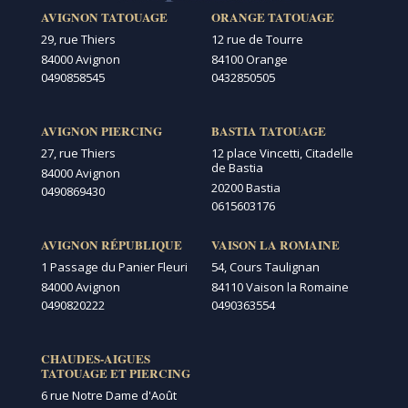
AVIGNON TATOUAGE
ORANGE TATOUAGE
29, rue Thiers
12 rue de Tourre
84000 Avignon
84100 Orange
0490858545
0432850505
AVIGNON PIERCING
BASTIA TATOUAGE
27, rue Thiers
12 place Vincetti, Citadelle
de Bastia
84000 Avignon
20200 Bastia
0490869430
0615603176
AVIGNON RÉPUBLIQUE
VAISON LA ROMAINE
1 Passage du Panier Fleuri
54, Cours Taulignan
84000 Avignon
84110 Vaison la Romaine
0490820222
0490363554
CHAUDES-AIGUES
TATOUAGE ET PIERCING
6 rue Notre Dame d'Août