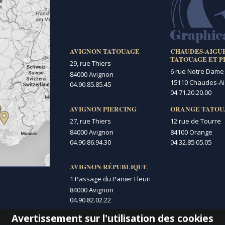
AVIGNON TATOUAGE
CHAUDES-AIGU
TATOUAGE ET P
29, rue Thiers
6 rue Notre Dame
84000 Avignon
15110 Chaudes-A
04.90.85.85.45
04.71.20.20.00
AVIGNON PIERCING
ORANGE TATOU
27, rue Thiers
12 rue de Tourre
84000 Avignon
84100 Orange
04.90.86.94.30
04.32.85.05.05
AVIGNON RÉPUBLIQUE
1 Passage du Panier Fleuri
84000 Avignon
04.90.82.02.22
Avertissement sur l'utilisation des cookies