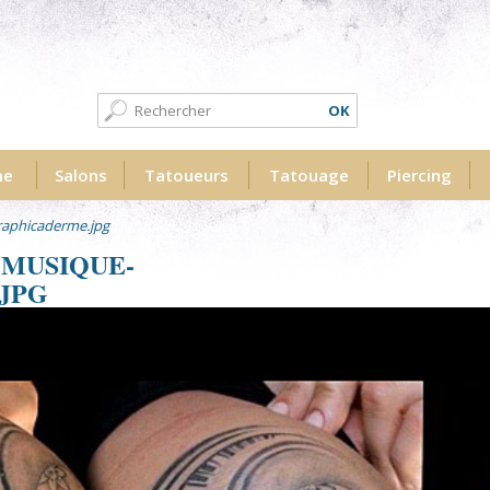
Formulaire de recherche
Recherche
me
Salons
Tatoueurs
Tatouage
Piercing
raphicaderme.jpg
-MUSIQUE-
JPG