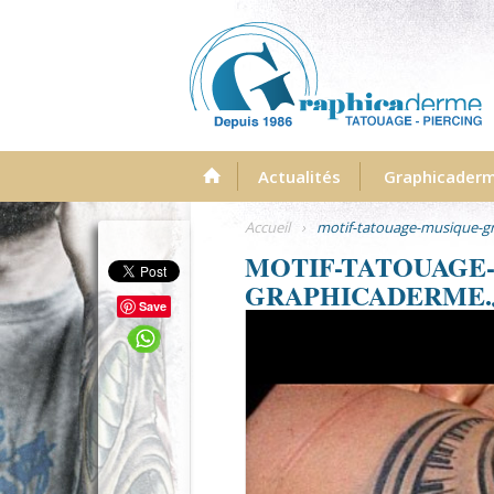
Menu
Actualités
Graphicader
Accueil
›
motif-tatouage-musique-g
MOTIF-TATOUAGE
GRAPHICADERME.
Save