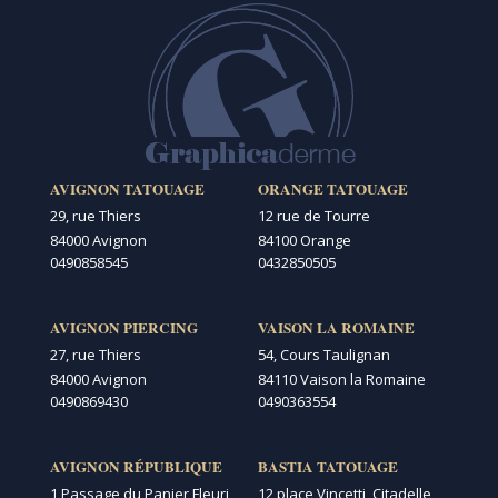
AVIGNON TATOUAGE
ORANGE TATOUAGE
29, rue Thiers
12 rue de Tourre
84000 Avignon
84100 Orange
0490858545
0432850505
AVIGNON PIERCING
VAISON LA ROMAINE
27, rue Thiers
54, Cours Taulignan
84000 Avignon
84110 Vaison la Romaine
0490869430
0490363554
AVIGNON RÉPUBLIQUE
BASTIA TATOUAGE
1 Passage du Panier Fleuri
12 place Vincetti, Citadelle