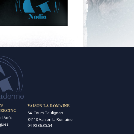
ES
VAISON LA ROMAINE
IERCING
54, Cours Taulignan
 d'Août
84110 Vaison la Romaine
igues
04.90.36.35.54