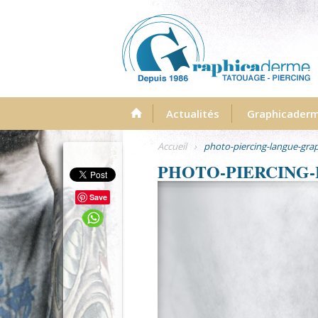
Menu
Actualités
Graphicader
Accueil
›
photo-piercing-langue-gra
PHOTO-PIERCING
Save