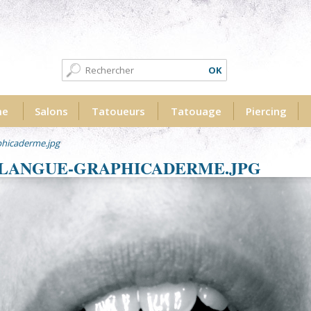
Formulaire de recherche
Recherche
me
Salons
Tatoueurs
Tatouage
Piercing
phicaderme.jpg
-LANGUE-GRAPHICADERME.JPG