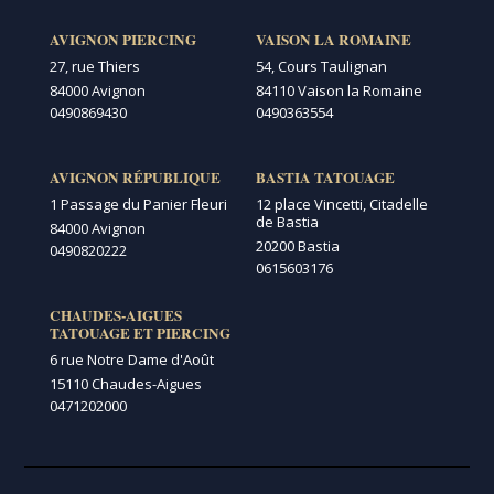
AVIGNON PIERCING
VAISON LA ROMAINE
27, rue Thiers
54, Cours Taulignan
84000 Avignon
84110 Vaison la Romaine
0490869430
0490363554
AVIGNON RÉPUBLIQUE
BASTIA TATOUAGE
1 Passage du Panier Fleuri
12 place Vincetti, Citadelle
de Bastia
84000 Avignon
20200 Bastia
0490820222
0615603176
CHAUDES-AIGUES
TATOUAGE ET PIERCING
6 rue Notre Dame d'Août
15110 Chaudes-Aigues
0471202000