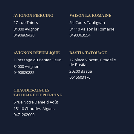
AVIGNON PIERCING
VAISON LA ROMAINE
27, rue Thiers
54, Cours Taulignan
84000 Avignon
84110 Vaison la Romaine
0490869430
0490363554
AVIGNON RÉPUBLIQUE
BASTIA TATOUAGE
1 Passage du Panier Fleuri
12 place Vincetti, Citadelle
de Bastia
84000 Avignon
20200 Bastia
0490820222
0615603176
CHAUDES-AIGUES
TATOUAGE ET PIERCING
6 rue Notre Dame d'Août
15110 Chaudes-Aigues
0471202000