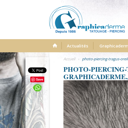
Menu
Actualités
Graphicader
Accueil
›
photo-piercing-tragus-oreil
PHOTO-PIERCING-
GRAPHICADERME.
Save