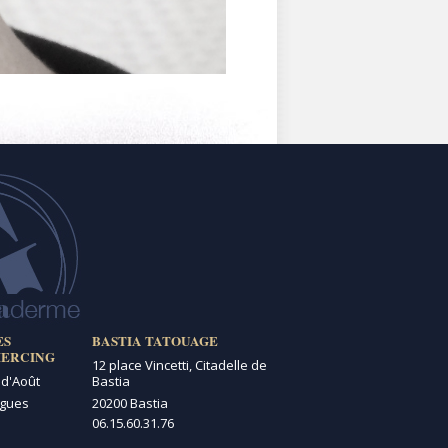
ES
BASTIA TATOUAGE
IERCING
12 place Vincetti, Citadelle de
 d'Août
Bastia
igues
20200 Bastia
06.15.60.31.76