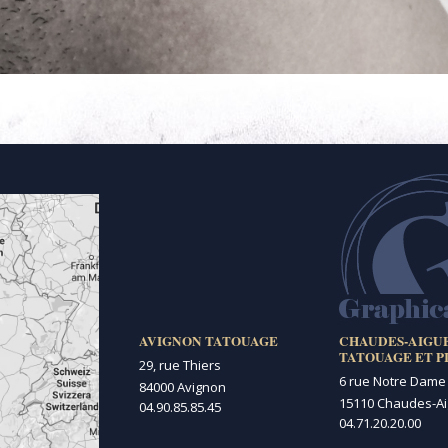
AVIGNON TATOUAGE
CHAUDES-AIGU
TATOUAGE ET P
29, rue Thiers
6 rue Notre Dame
84000 Avignon
15110 Chaudes-A
04.90.85.85.45
04.71.20.20.00