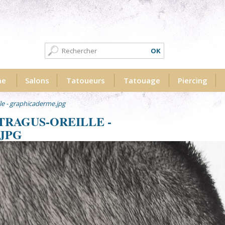
Formulaire de recherche
Recherche
me
Salons
Tatoueurs
Tatouage
Piercing
le - graphicaderme.jpg
TRAGUS-OREILLE -
JPG