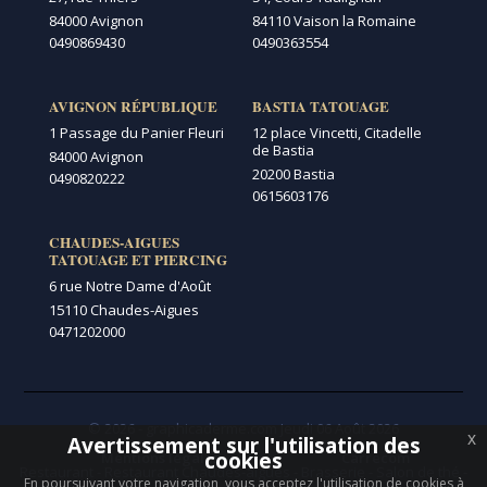
84000 Avignon
84110 Vaison la Romaine
0490869430
0490363554
AVIGNON RÉPUBLIQUE
BASTIA TATOUAGE
1 Passage du Panier Fleuri
12 place Vincetti, Citadelle
de Bastia
84000 Avignon
20200 Bastia
0490820222
0615603176
CHAUDES-AIGUES
TATOUAGE ET PIERCING
6 rue Notre Dame d'Août
15110 Chaudes-Aigues
0471202000
© 2026 - graphicaderme.com
Jeudi 06 Août 2026
x
Avertissement sur l'utilisation des
Menu secondaire
cookies
Mentions légales
Carrécom
Restaurant
-
Restaurant Chaudes-aigues
-
Brasserie
-
Salon de thé
-
En poursuivant votre navigation, vous acceptez l'utilisation de cookies à