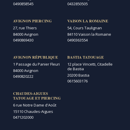
0490858545
0432850505
AVIGNON PIERCING
VAISON LA ROMAINE
27, rue Thiers
54, Cours Taulignan
84000 Avignon
84110 Vaison la Romaine
0490869430
0490363554
AVIGNON RÉPUBLIQUE
BASTIA TATOUAGE
1 Passage du Panier Fleuri
12 place Vincetti, Citadelle
de Bastia
84000 Avignon
20200 Bastia
0490820222
0615603176
CHAUDES-AIGUES
TATOUAGE ET PIERCING
6 rue Notre Dame d'Août
15110 Chaudes-Aigues
0471202000