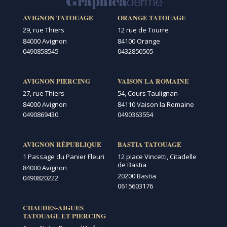
AVIGNON TATOUAGE
ORANGE TATOUAGE
29, rue Thiers
12 rue de Tourre
84000 Avignon
84100 Orange
0490858545
0432850505
AVIGNON PIERCING
VAISON LA ROMAINE
27, rue Thiers
54, Cours Taulignan
84000 Avignon
84110 Vaison la Romaine
0490869430
0490363554
AVIGNON RÉPUBLIQUE
BASTIA TATOUAGE
1 Passage du Panier Fleuri
12 place Vincetti, Citadelle
de Bastia
84000 Avignon
20200 Bastia
0490820222
0615603176
CHAUDES-AIGUES
TATOUAGE ET PIERCING