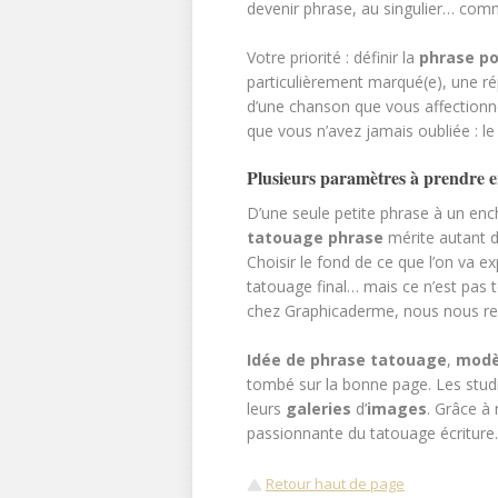
devenir phrase, au singulier… comm
Votre priorité : définir la
phrase po
particulièrement marqué(e), une ré
d’une chanson que vous affectionne
que vous n’avez jamais oubliée : le
Plusieurs paramètres à prendre 
D’une seule petite phrase à un en
tatouage phrase
mérite autant de
Choisir le fond de ce que l’on va e
tatouage final… mais ce n’est pas t
chez Graphicaderme, nous nous refu
Idée de phrase tatouage
,
modè
tombé sur la bonne page. Les stud
leurs
galeries
d’
images
. Grâce à
passionnante du tatouage écriture
Retour haut de page