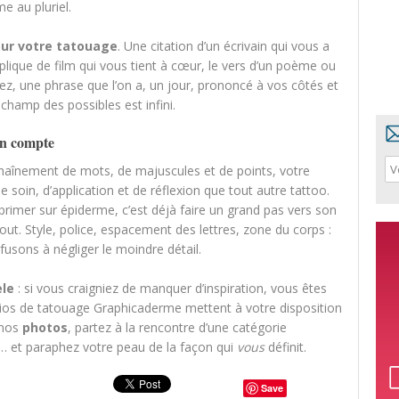
e au pluriel.
ur votre tatouage
. Une citation d’un écrivain qui vous a
plique de film qui vous tient à cœur, le vers d’un poème ou
z, une phrase que l’on a, un jour, prononcé à vos côtés et
 champ des possibles est infini.
en compte
chaînement de mots, de majuscules et de points, votre
 soin, d’application et de réflexion que tout autre tattoo.
xprimer sur épiderme, c’est déjà faire un grand pas vers son
out. Style, police, espacement des lettres, zone du corps :
sons à négliger le moindre détail.
le
: si vous craigniez de manquer d’inspiration, vous êtes
ios de tatouage Graphicaderme mettent à votre disposition
 nos
photos
, partez à la rencontre d’une catégorie
… et paraphez votre peau de la façon qui
vous
définit.
Save