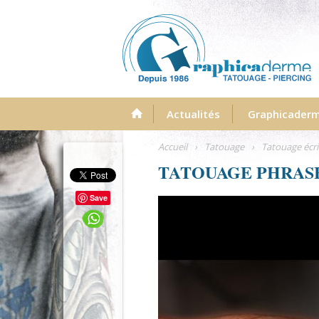
Menu
Actualités
Graphicader
Accueil
›
Tatouage
›
Tatouage écri
TATOUAGE PHRAS
Save
tatouage-ecriture-phrase-bras-g