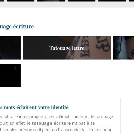
uage écriture
Tatouage lettre
s mots éclairent votre identité
t une phrase interrompue », chez Graphicaderme, le tatouage
urt. En effet, le
tatouage écriture
n’a pas à se
t simples prénoms : il peut en transcender les limites pour