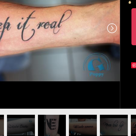
graphicaderme.jpg
riture-phrase-bras-graphicaderme.jpg
tatouage-ecriture-phrase-bras-grapicaderme.jpg
tatouage-ecriture-phrase-homme-avignon.jpg
tatouage-femme-phrase-bras-gr
tatouage-femme-p
ta
gr