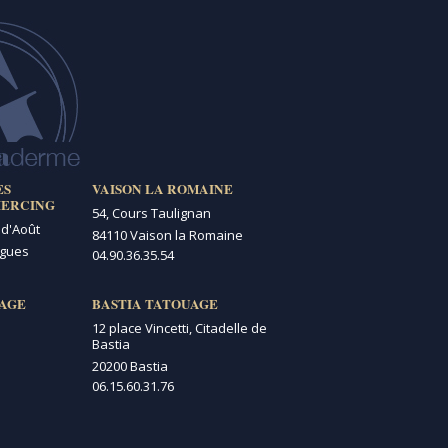
ES
VAISON LA ROMAINE
IERCING
54, Cours Taulignan
 d'Août
84110 Vaison la Romaine
igues
04.90.36.35.54
AGE
BASTIA TATOUAGE
12 place Vincetti, Citadelle de
Bastia
20200 Bastia
06.15.60.31.76