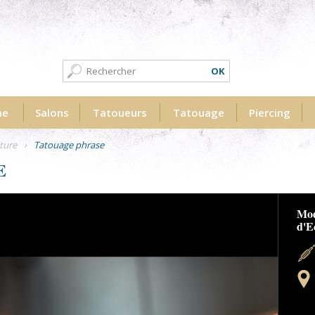
Formulaire de recherche
Recherche
me
Salons
Tatoueurs
Tatouage
Piercing
ture
›
Tatouage phrase
E
raphicaderme.jpg
Tat
Bra
Gra