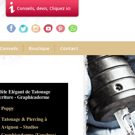
Conseils, devis, Cliquez ici
Conseils
Boutique
Contact
ouage d'Ecriture sur Avant-
s en Photo par
phicaderme
Poppy
Tatouage & Piercing à
Avignon – Studios