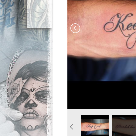
tatouage-ecriture-homme-
tatouage-ec