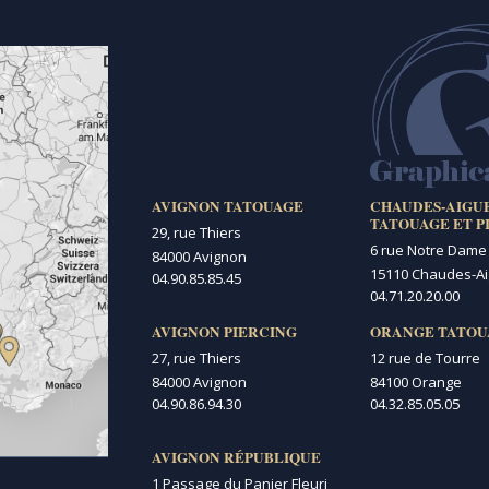
AVIGNON TATOUAGE
CHAUDES-AIGU
TATOUAGE ET P
29, rue Thiers
6 rue Notre Dame
84000 Avignon
15110 Chaudes-A
04.90.85.85.45
04.71.20.20.00
AVIGNON PIERCING
ORANGE TATOU
27, rue Thiers
12 rue de Tourre
84000 Avignon
84100 Orange
04.90.86.94.30
04.32.85.05.05
AVIGNON RÉPUBLIQUE
1 Passage du Panier Fleuri