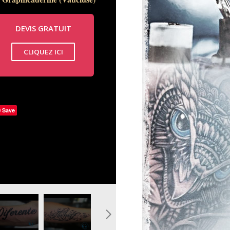
Graphicaderme (Vaucluse)
DEVIS GRATUIT
CLIQUEZ ICI
Save
aphicaderme_0.jpg
hrase-cotes_0.jpg
touage-homme-phrase-bras-
tatouage-phrase-
aphicaderme_0.jpg
avant-bras-
graphicaderme_0.jpg