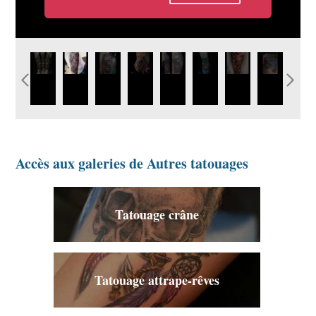
15179170_1027176257410764_3492819739424694478_n.jpg
graphicaderme-avignon-skull-flwer-fleur-
graphicaderme-avignon-vaucluse-skull-
graphicaderme-avignon-cantal-
graphicaderme-avignon-
idee-tatouage-crane-
idee-
image-
féminin-tatouage.jpg
montre-gousset-tatouage.jpg
skull-crâne-tatouage-paca.jpg
skull-arabesque-horloge-
couleur-new-
tatouage-
tatouage-
tatouage.jpg
school.jpg
homme-
crane-
squelette-
homme-
crane.jpg
femme.jpg
Accès aux galeries de Autres tatouages
Tatouage crâne
Tatouage attrape-rêves