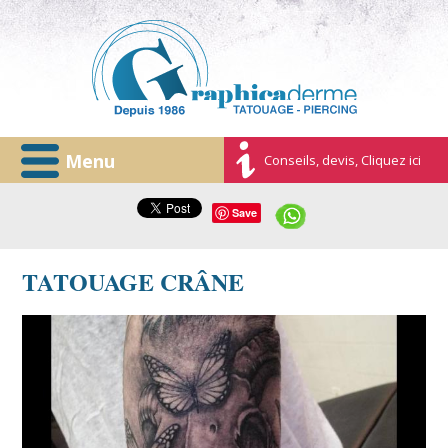
Menu
Conseils, devis, Cliquez ici
Save
TATOUAGE CRÂNE
graphicaderme-avignon-skull-flwer-fleur-féminin-
tatouage.jpg