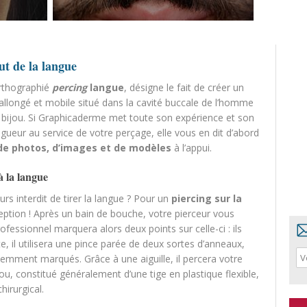
ut de la langue
rthographié
percing
langue
, désigne le fait de créer un
 allongé et mobile situé dans la cavité buccale de l’homme
n bijou. Si Graphicaderme met toute son expérience et son
gueur au service de votre perçage, elle vous en dit d’abord
 de photos, d’images et de modèles
à l’appui.
à la langue
rs interdit de tirer la langue ? Pour un
piercing sur la
eption ! Après un bain de bouche, votre pierceur vous
ofessionnel marquera alors deux points sur celle-ci : ils
ite, il utilisera une pince parée de deux sortes d’anneaux,
édemment marqués. Grâce à une aiguille, il percera votre
jou, constitué généralement d’une tige en plastique flexible,
hirurgical.