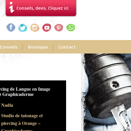
Conseils, devis, Cliquez ici
Conseils
Boutique
Contact
rcing de Langue en Image
z Graphicaderme
Nadia
Studio de tatouage et
piercing à Orange –
Graphicaderme