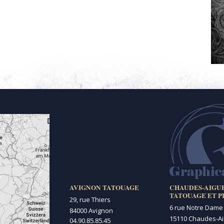
AVIGNON TATOUAGE
CHAUDES-AIGU
TATOUAGE ET P
29, rue Thiers
6 rue Notre Dame
84000 Avignon
15110 Chaudes-A
04.90.85.85.45