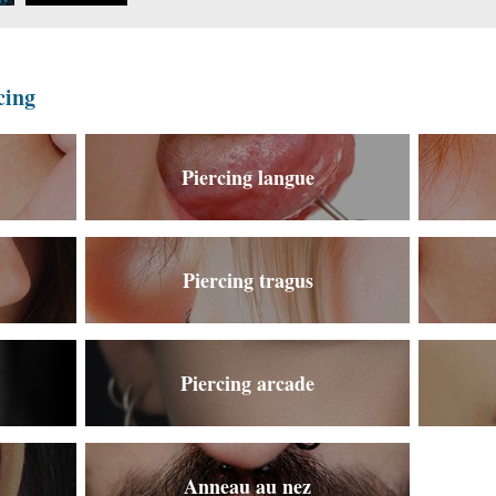
vaucluse.jpg
cing
Piercing langue
Piercing tragus
Piercing arcade
Anneau au nez