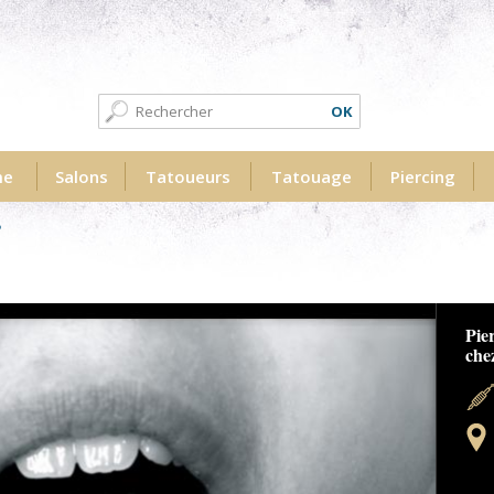
Formulaire de recherche
Recherche
me
Salons
Tatoueurs
Tatouage
Piercing
erme.jpg
Pie
che