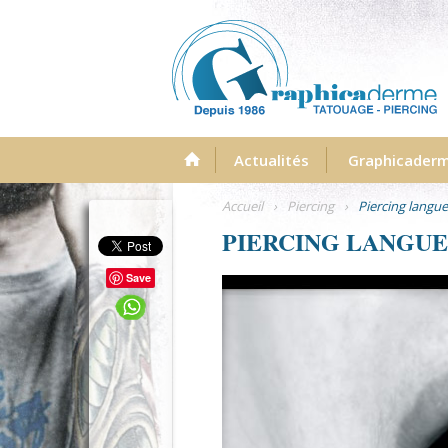
Menu
Actualités
Graphicader
Accueil
›
Piercing
›
Piercing langue
PIERCING LANGUE
Save
photo-piercing-langue-graphicad