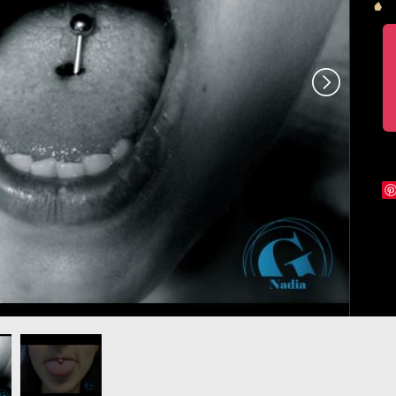
che.jpg
ing-langue-
photo-piercing-
rme.jpg
langue-
graphicaderme-