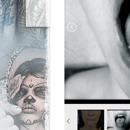
image-piercing-langue-bou
photo-pierc
graphicade