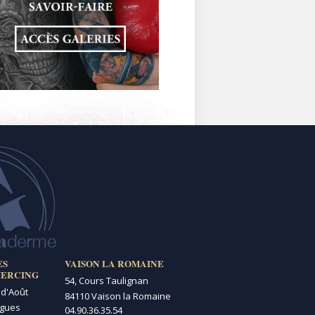
ES
VAISON LA ROMAINE
IERCING
54, Cours Taulignan
 d'Août
84110 Vaison la Romaine
igues
04.90.36.35.54