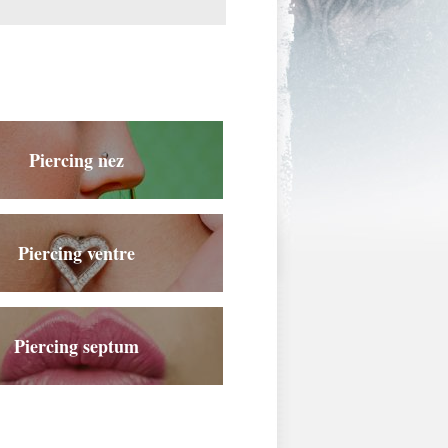
Piercing nez
Piercing ventre
Piercing septum