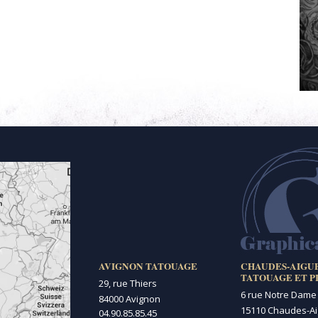
AVIGNON TATOUAGE
CHAUDES-AIGU
TATOUAGE ET P
29, rue Thiers
6 rue Notre Dame
84000 Avignon
15110 Chaudes-A
04.90.85.85.45