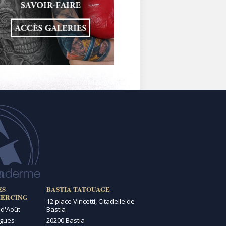
ES
BASTIA TATOUAGE
IERCING
12 place Vincetti, Citadelle de
 d'Août
Bastia
igues
20200 Bastia