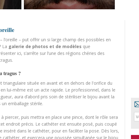
oreille
– l’oreille – put offrir un si large champ des possibles en
? La
galerie de photos et de modèles
que
senter ici, s’arrête sur l’une des régions chéries des
tragus.
u tragus ?
et triangulaire située en avant et en dehors de l'orifice du
 en lui-même est un acte rapide. Le professionnel, dans le
eur, aura d’abord pris soin de stériliser le bijou avant la
ns un emballage stérile.
 à piercer, puis mettra en place une pince, dont le rôle sera
cet endroit précis. Le cathéter est ensuite posé, puis coupé
 inséré dans le cathéter, pour en faciliter la pose. Dès lors,
le cathéter, et exercera une poussée simultanée sur le bijou