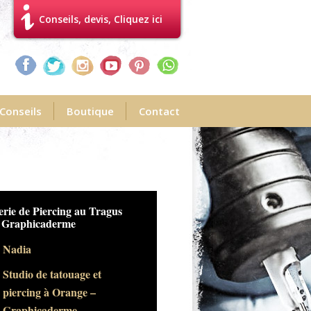
Conseils, devis, Cliquez ici
Conseils
Boutique
Contact
erie de Piercing au Tragus
 Graphicaderme
Nadia
Studio de tatouage et
piercing à Orange –
Graphicaderme