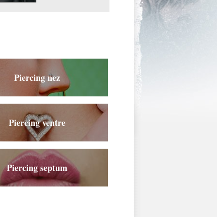
eille.jpg
Piercing nez
Piercing ventre
Piercing septum