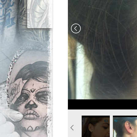
idee-piercing-surface-trag
image-pier