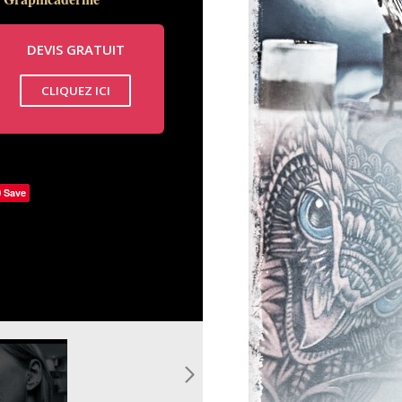
DEVIS GRATUIT
CLIQUEZ ICI
Save
gus-oreille-
oto-
pg
ercing-
agus-