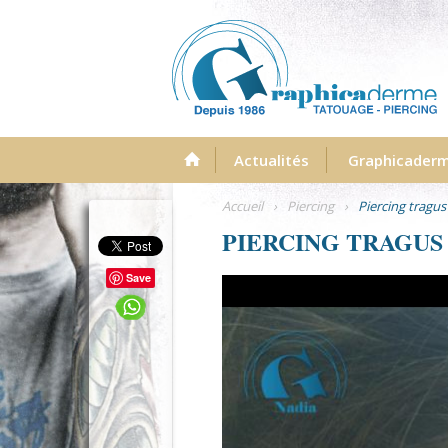
Menu
Actualités
Graphicader
Accueil
›
Piercing
›
Piercing tragus
PIERCING TRAGUS
Save
image-piercing-tragus-graphicad