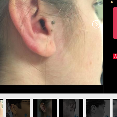
us.jpg
cing-tragus-graphicaderme-vaucluse.jpg
image-piercing-tragus-graphicaderme.jpg
image-piercing-tragus-pierceur-paca.jpg
photo-piercing-tragus-oreille -
photo-piercing-tra
ph
graphicaderme.jpg
graphicaderme.j
pi
tr