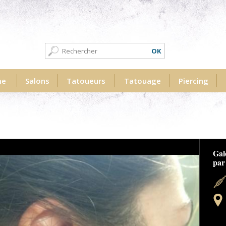
Formulaire de recherche
Recherche
me
Salons
Tatoueurs
Tatouage
Piercing
erme-vaucluse.jpg
Gal
par